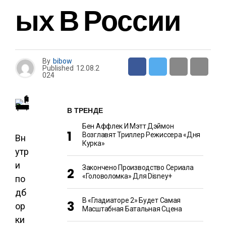
Ых В России
By
bibow
Published
12.08.2
024
В ТРЕНДЕ
Бен Аффлек И Мэтт Дэймон
Возглавят Триллер Режиссера «Дня
Вн
Курка»
утр
и
Закончено Производство Сериала
«Головоломка» Для Disney+
по
дб
В «Гладиаторе 2» Будет Самая
ор
Масштабная Батальная Сцена
ки