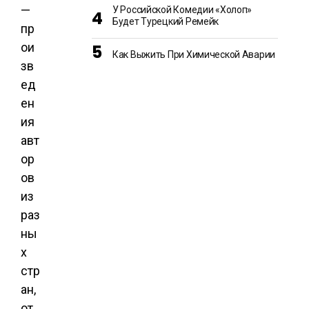
—
У Российской Комедии «Холоп»
Будет Турецкий Ремейк
пр
ои
Как Выжить При Химической Аварии
зв
ед
ен
ия
авт
ор
ов
из
раз
ны
х
стр
ан,
от