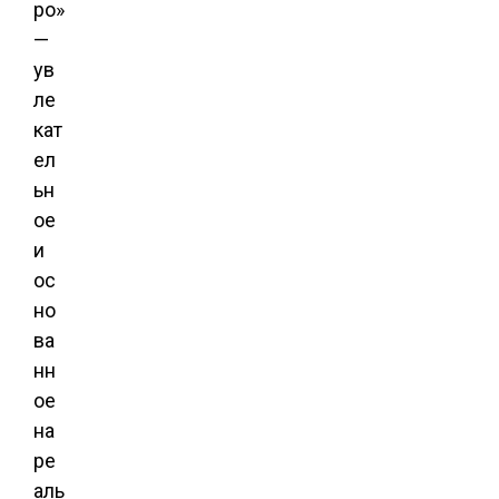
ро»
—
ув
ле
кат
ел
ьн
ое
и
ос
но
ва
нн
ое
на
ре
аль