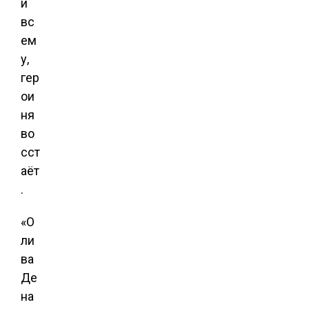
и
вс
ем
у,
гер
ои
ня
во
сст
аёт
.
«О
ли
ва
Де
на