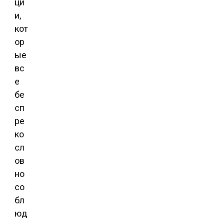
ци
и,
кот
ор
ые
вс
е
бе
сп
ре
ко
сл
ов
но
со
бл
юд