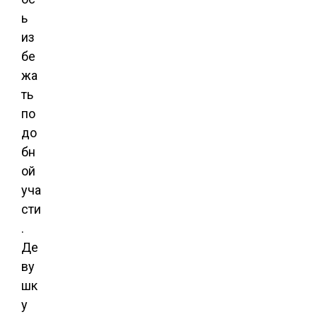
ь
из
бе
жа
ть
по
до
бн
ой
уча
сти
.
Де
ву
шк
у