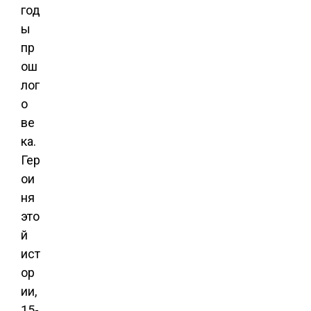
год
ы
пр
ош
лог
о
ве
ка.
Гер
ои
ня
это
й
ист
ор
ии,
15-