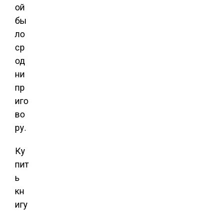
ой
бы
ло
ср
од
ни
пр
иго
во
ру.
Ку
пит
ь
кн
игу