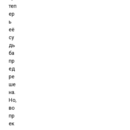
теп
ер
ь
её
су
дь
ба
пр
ед
ре
ше
на.
Но,
во
пр
ек