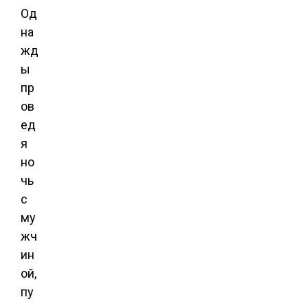
Од
на
жд
ы
пр
ов
ед
я
но
чь
с
му
жч
ин
ой,
пу