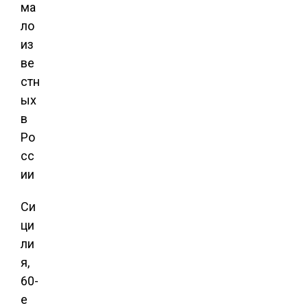
Си
ци
ли
я,
60-
е