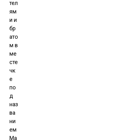
тел
ям
и и
бр
ато
м в
ме
сте
чк
е
по
д
наз
ва
ни
ем
Ма