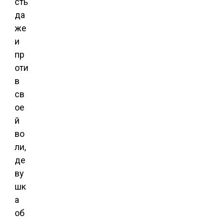
сть
да
же
и
пр
оти
в
св
ое
й
во
ли,
де
ву
шк
а
об