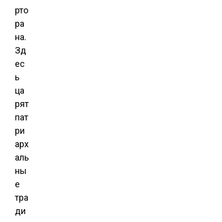
рто
ра
на.
Зд
ес
ь
ца
рят
пат
ри
арх
аль
ны
е
тра
ди