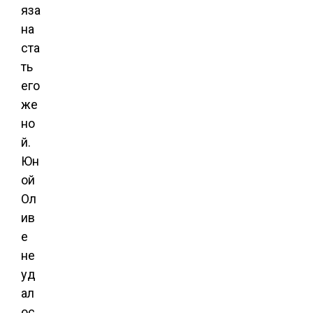
яза
на
ста
ть
его
же
но
й.
Юн
ой
Ол
ив
е
не
уд
ал
ос