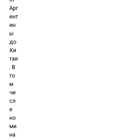
Арг
ент
ин
ы
до
Ки
тая
. В
то
м
чи
сл
е
но
ми
на