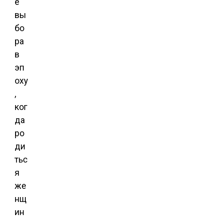
е
вы
бо
ра
в
эп
оху
,
ког
да
ро
ди
тьс
я
же
нщ
ин