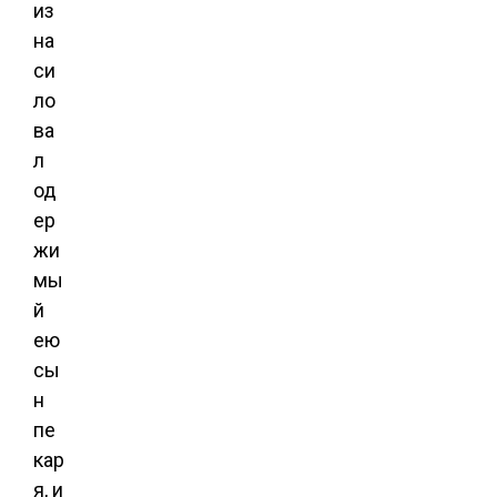
из
на
си
ло
ва
л
од
ер
жи
мы
й
ею
сы
н
пе
кар
я, и