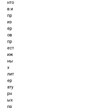
нто
в и
пр
из
ёр
ов
пр
ест
иж
ны
х
лит
ер
ату
рн
ых
пр