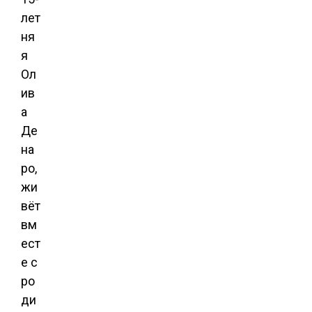
лет
ня
я
Ол
ив
а
Де
на
ро,
жи
вёт
вм
ест
е с
ро
ди