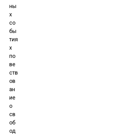
ны
х
со
бы
тия
х
по
ве
ств
ов
ан
ие
о
св
об
од