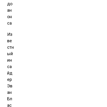
Из
ве
стн
ый
ин
са
йд
ер
Эв
ан
Бл
ас