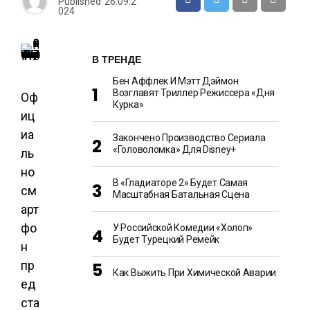
Published
26.09.2
024
В ТРЕНДЕ
Бен Аффлек И Мэтт Дэймон
Возглавят Триллер Режиссера «Дня
Оф
Курка»
иц
иа
Закончено Производство Сериала
«Головоломка» Для Disney+
ль
но
В «Гладиаторе 2» Будет Самая
см
Масштабная Батальная Сцена
арт
фо
У Российской Комедии «Холоп»
Будет Турецкий Ремейк
н
пр
Как Выжить При Химической Аварии
ед
ста