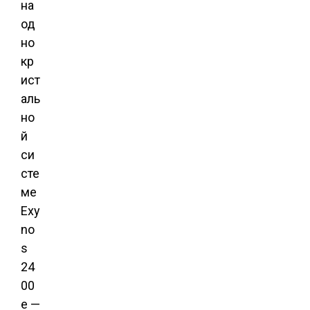
на
од
но
кр
ист
аль
но
й
си
сте
ме
Exy
no
s
24
00
e —