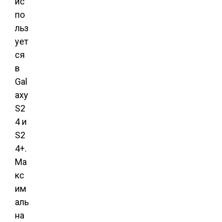
ис
по
льз
ует
ся
в
Gal
axy
S2
4 и
S2
4+.
Ма
кс
им
аль
на