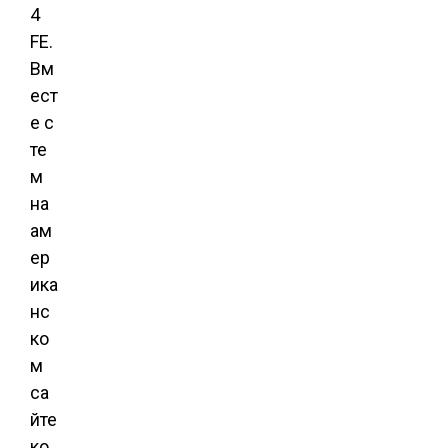
4
FE.
Вм
ест
е с
те
м
на
ам
ер
ика
нс
ко
м
са
йте
ко