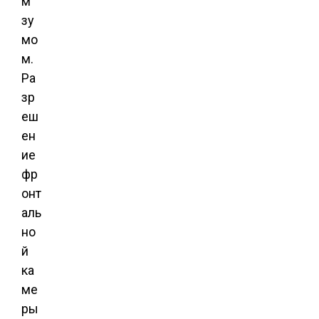
м
зу
мо
м.
Ра
зр
еш
ен
ие
фр
онт
аль
но
й
ка
ме
ры