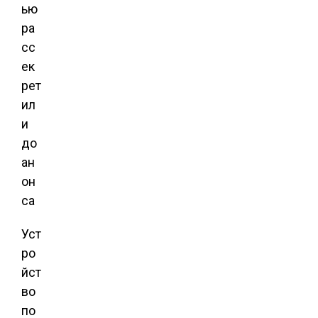
Уст
ро
йст
во
по