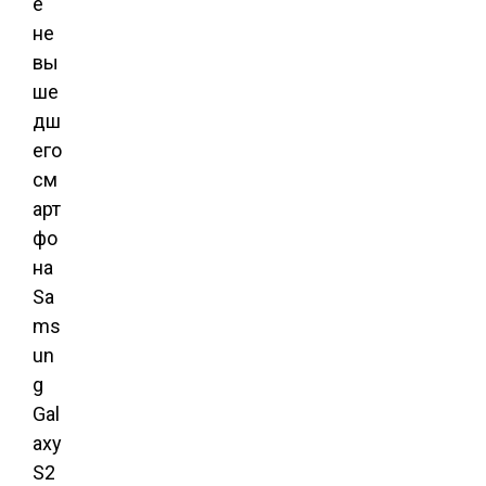
ё
не
вы
ше
дш
его
см
арт
фо
на
Sa
ms
un
g
Gal
axy
S2