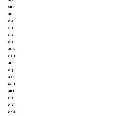
мп
ан
ии
по
яв
ил
ась
стр
ан
иц
а с
хар
акт
ер
ист
ика