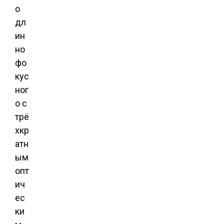
о
дл
ин
но
фо
кус
ног
о с
трё
хкр
атн
ым
опт
ич
ес
ки