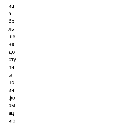
иц
а
бо
ль
ше
не
до
сту
пн
ы,
но
ин
фо
рм
ац
ию