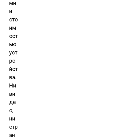
ми
и
сто
им
ост
ью
уст
ро
йст
ва.
Ни
ви
де
о,
ни
стр
ан