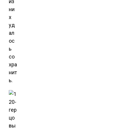
из
ни
х
уд
ал
ос
ь
со
хра
нит
ь.