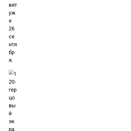
вят
уж
е
26
се
нтя
бр
я.