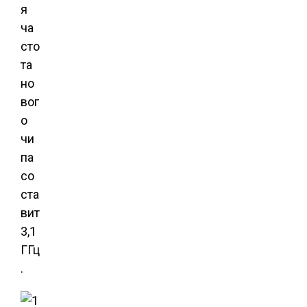
я
ча
сто
та
но
вог
о
чи
па
со
ста
вит
3,1
ГГц
.