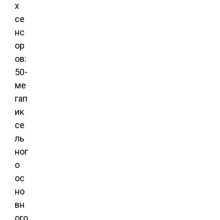
х
се
нс
ор
ов:
50-
ме
гап
ик
се
ль
ног
о
ос
но
вн
ого