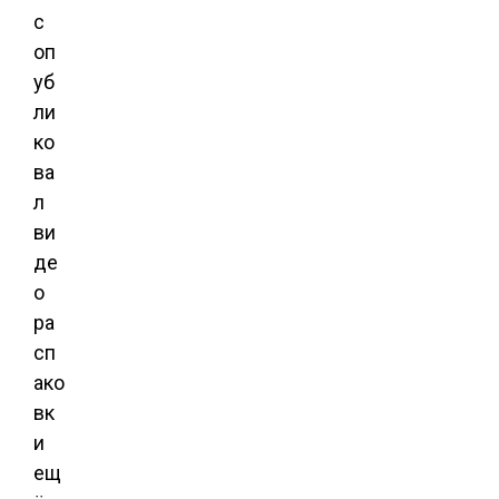
с
оп
уб
ли
ко
ва
л
ви
де
о
ра
сп
ако
вк
и
ещ