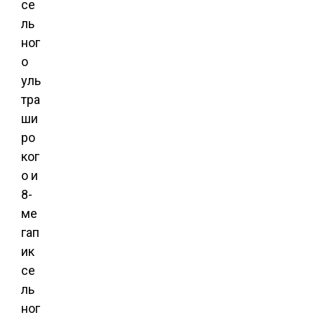
се
ль
ног
о
уль
тра
ши
ро
ког
о и
8-
ме
гап
ик
се
ль
ног