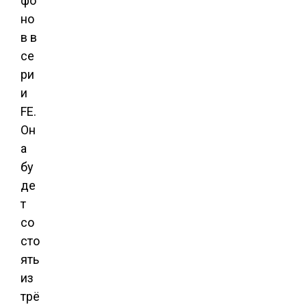
фо
но
в в
се
ри
и
FE.
Он
а
бу
де
т
со
сто
ять
из
трё