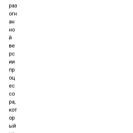
раз
огн
ан
но
й
ве
рс
ии
пр
оц
ес
со
ра,
кот
ор
ый