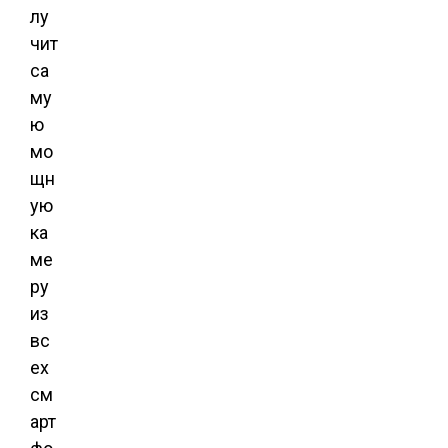
лу
чит
са
му
ю
мо
щн
ую
ка
ме
ру
из
вс
ех
см
арт