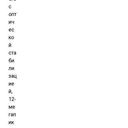
с
опт
ич
ес
ко
й
ста
би
ли
зац
ие
й,
12-
ме
гап
ик