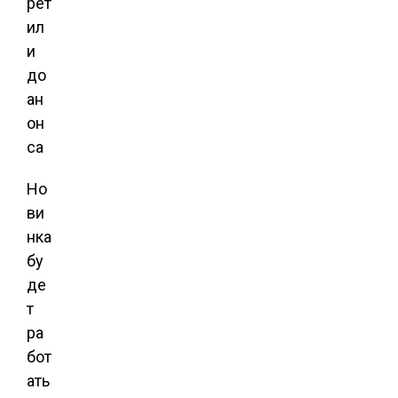
Но
ви
нка
бу
де
т
ра
бот
ать