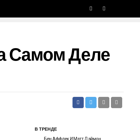
а Самом Деле
В ТРЕНДЕ
Бен Аффлек И Мэтт Дэймон