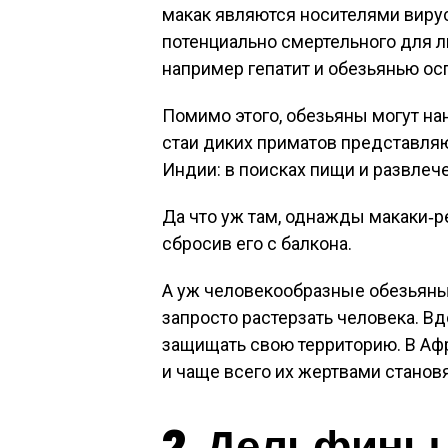
макак являются носителями вируса
потенциально смертельного для л
например гепатит и обезьянью ос
Помимо этого, обезьяны могут нан
стаи диких приматов представляю
Индии: в поисках пищи и развлече
Да что уж там, однажды макаки‑р
сбросив его с балкона.
А уж человекообразные обезьяны
запросто растерзать человека. В
защищать свою территорию. В Аф
и чаще всего их жертвами станов
2. Дельфины