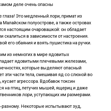
е глаза! Это медленный лори, примат из
на Малайском полуострове, а также островах
ется настоящим очаровашкой: он обладает
и скалиться в зависимости от настроения.
вой его обаяния и взять пушистика на ручки.
дним из немногих в мире ядовитых
бладает ядовитыми плечевыми железами,
нечностях, которые выделяют опасный
т эти части тела, смешивая яд со слюной во
ь, кусает агрессора. Вдобавок токсин
я на птиц, летучих мышей, ящериц и даже
твенников лори, уступающих им размерами.
о‑разному. Некоторые испытывают зуд,