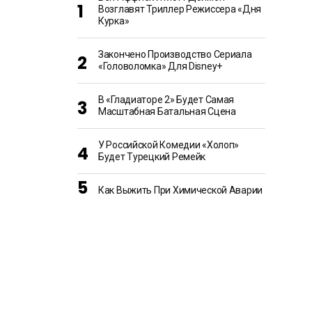
Возглавят Триллер Режиссера «Дня
Курка»
Закончено Производство Сериала
«Головоломка» Для Disney+
В «Гладиаторе 2» Будет Самая
Масштабная Батальная Сцена
У Российской Комедии «Холоп»
Будет Турецкий Ремейк
Как Выжить При Химической Аварии