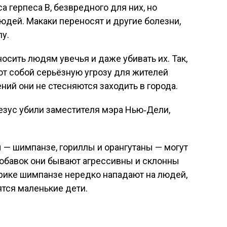
 герпеса B, безвредного для них, но
юдей. Макаки переносят и другие болезни,
пу.
осить людям увечья и даже убивать их. Так,
т собой серьёзную угрозу для жителей
ний они не стесняются заходить в города.
езус убили заместителя мэра Нью‑Дели,
 — шимпанзе, гориллы и орангутаны — могут
добавок они бывают агрессивны и склонны
рике шимпанзе нередко нападают на людей,
ятся маленькие дети.