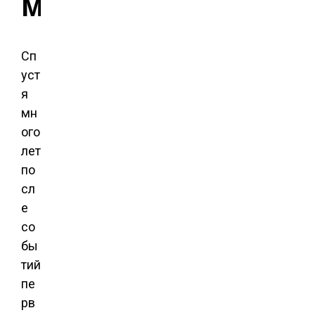
м
Сп
уст
я
мн
ого
лет
по
сл
е
со
бы
тий
пе
рв