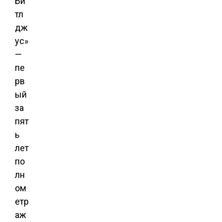
Би
тл
дж
ус»
—
пе
рв
ый
за
пят
ь
лет
по
лн
ом
етр
аж