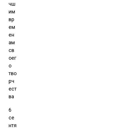
6
се
нтя