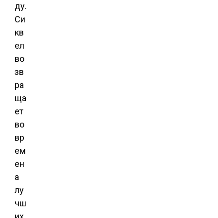
ду.
Си
кв
ел
во
зв
ра
ща
ет
во
вр
ем
ен
а
лу
чш
их