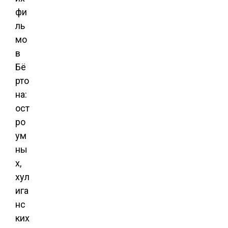
фи
ль
мо
в
Бё
рто
на:
ост
ро
ум
ны
х,
хул
ига
нс
ких