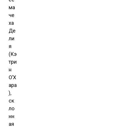
ма
че
ха
Де
ли
я
(Кэ
три
н
О’Х
ара
),
ск
ло
нн
ая