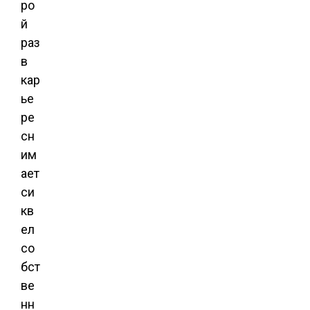
ро
й
раз
в
кар
ье
ре
сн
им
ает
си
кв
ел
со
бст
ве
нн