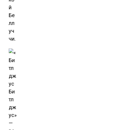
й
Бе
лл
уч
чи.