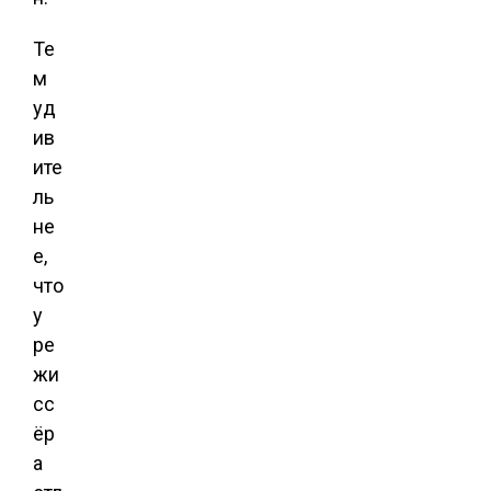
Те
м
уд
ив
ите
ль
не
е,
что
у
ре
жи
сс
ёр
а