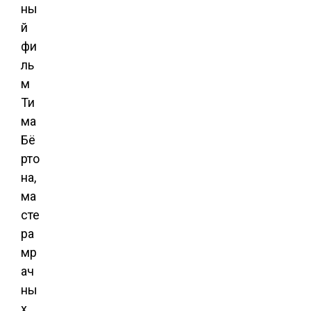
ны
й
фи
ль
м
Ти
ма
Бё
рто
на,
ма
сте
ра
мр
ач
ны
х