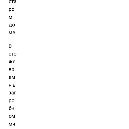
ста
ро
м
до
ме.
В
это
же
вр
ем
я в
заг
ро
бн
ом
ми