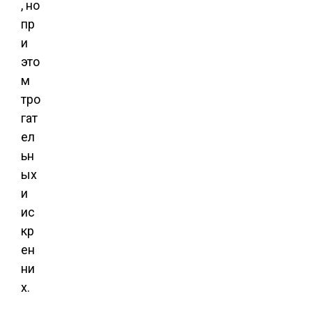
, но
пр
и
это
м
тро
гат
ел
ьн
ых
и
ис
кр
ен
ни
х.