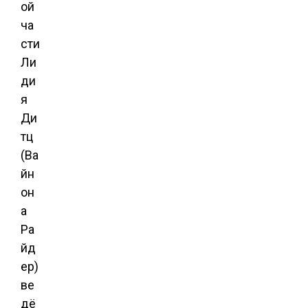
ой
ча
сти
Ли
ди
я
Ди
тц
(Ва
йн
он
а
Ра
йд
ер)
ве
дё