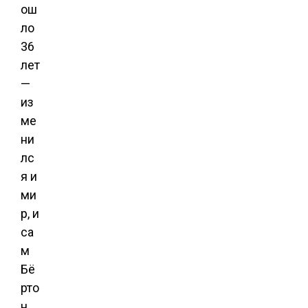
ош
ло
36
лет
—
из
ме
ни
лс
я и
ми
р, и
са
м
Бё
рто
н.