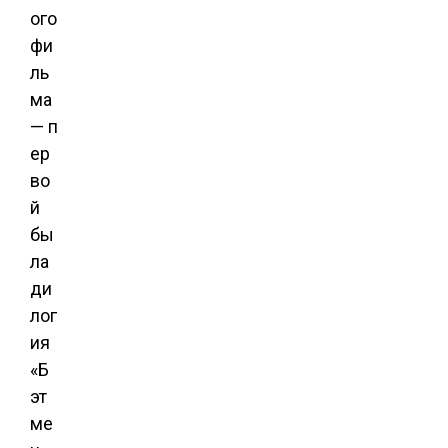
ого
фи
ль
ма
— п
ер
во
й
бы
ла
ди
лог
ия
«Б
эт
ме