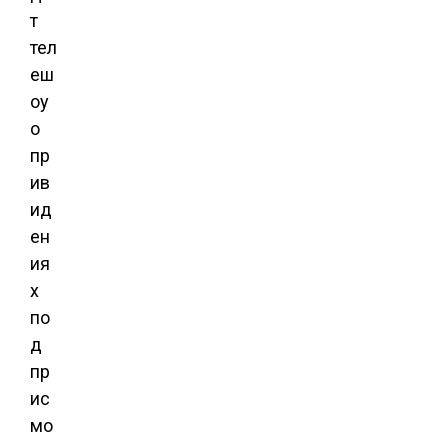
т
тел
еш
оу
о
пр
ив
ид
ен
ия
х
по
д
пр
ис
мо