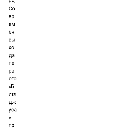
н».
Со
вр
ем
ён
вы
хо
да
пе
рв
ого
«Б
итл
дж
уса
»
пр