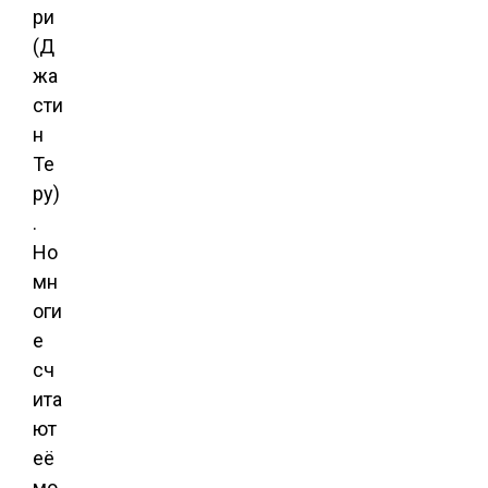
ри
(Д
жа
сти
н
Те
ру)
.
Но
мн
оги
е
сч
ита
ют
её
мо