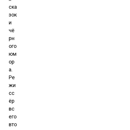
ска
зок
и
чё
рн
ого
юм
ор
а.
Ре
жи
сс
ёр
вс
его
вто