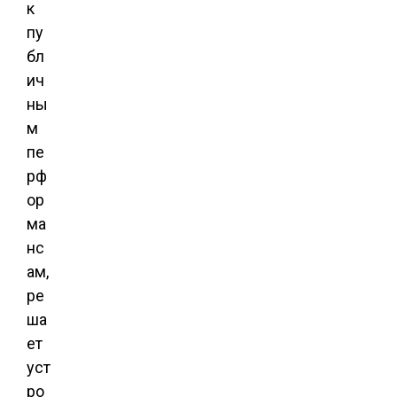
к
пу
бл
ич
ны
м
пе
рф
ор
ма
нс
ам,
ре
ша
ет
уст
ро