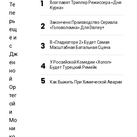
Возглавят Триллер Режиссера «Дня
Те
Курка»
пе
рь
Закончено Производство Сериала
«Головоломка» Для Disney+
ещ
ё и
В «Гладиаторе 2» Будет Самая
с
Масштабная Батальная Сцена
Дж
ен
У Российской Комедии «Холоп»
Будет Турецкий Ремейк
но
й
Как Выжить При Химической Аварии
Ор
тег
ой
и
Мо
ни
ко