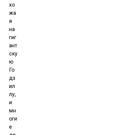
хо
жа
я
на
гиг
ант
ску
ю
Го
дз
ил
лу,
и
мн
оги
е
др