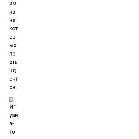
им
на
не
кот
ор
ых
пр
ете
нд
ент
ов.