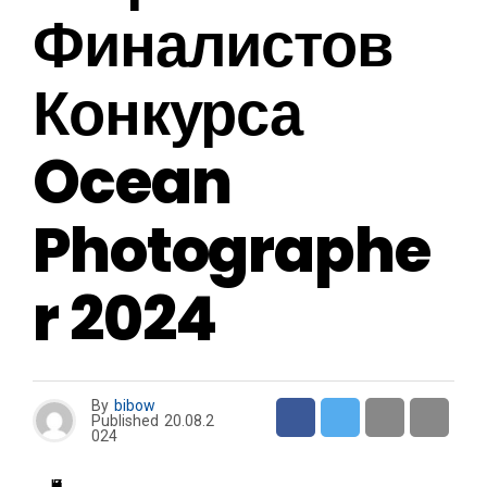
Финалистов
Конкурса
Ocean
Photographe
R 2024
By
bibow
Published
20.08.2
024