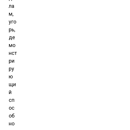
ла
м,
уго
рь,
де
мо
нст
ри
ру
ю
щи
й
сп
ос
об
но