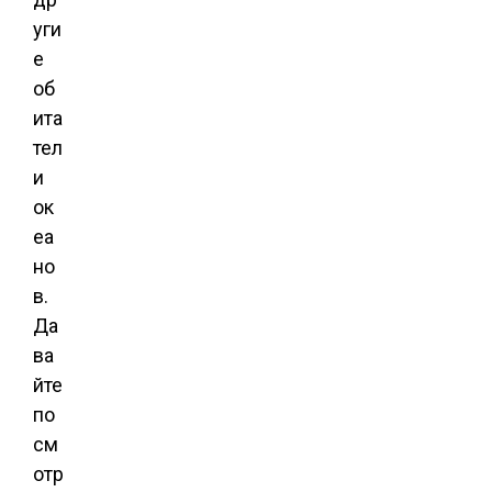
уги
е
об
ита
тел
и
ок
еа
но
в.
Да
ва
йте
по
см
отр