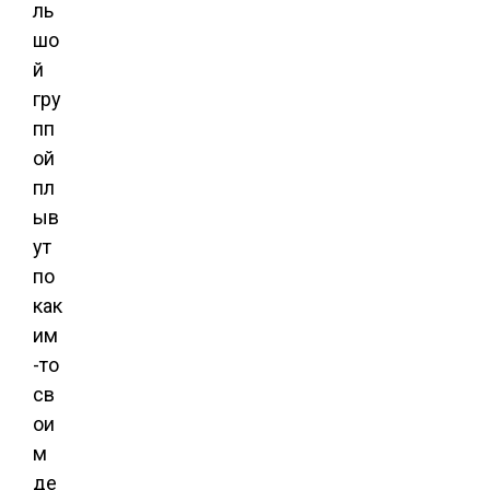
ль
шо
й
гру
пп
ой
пл
ыв
ут
по
как
им
-то
св
ои
м
де