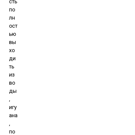
сть
по
лн
ост
ью
вы
хо
ди
ть
из
во
ды
,
игу
ана
,
по