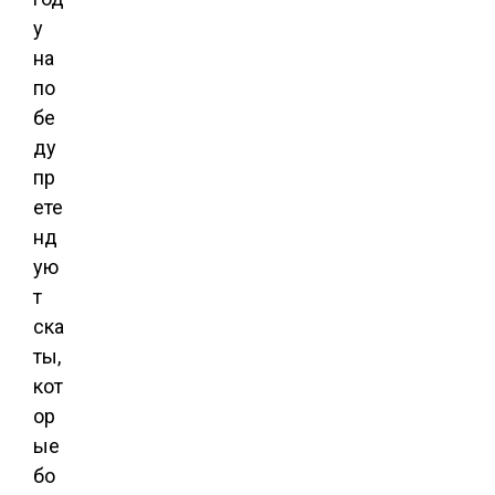
у
на
по
бе
ду
пр
ете
нд
ую
т
ска
ты,
кот
ор
ые
бо