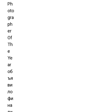
Ph
oto
gra
ph
er
Of
Th
e
Ye
ar
об
ъя
ви
ло
фи
на
ли