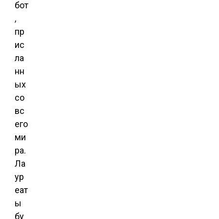
бот
,
пр
ис
ла
нн
ых
со
вс
его
ми
ра.
Ла
ур
еат
ы
бу