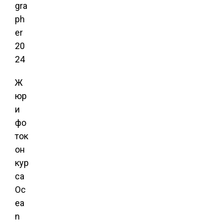
Ж
юр
и
фо
ток
он
кур
са
Oc
ea
n