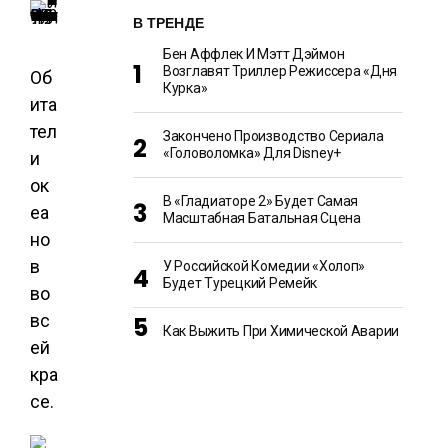
В ТРЕНДЕ
Бен Аффлек И Мэтт Дэймон
Возглавят Триллер Режиссера «Дня
Об
Курка»
ита
тел
Закончено Производство Сериала
«Головоломка» Для Disney+
и
ок
В «Гладиаторе 2» Будет Самая
еа
Масштабная Батальная Сцена
но
в
У Российской Комедии «Холоп»
Будет Турецкий Ремейк
во
вс
Как Выжить При Химической Аварии
ей
кра
се.