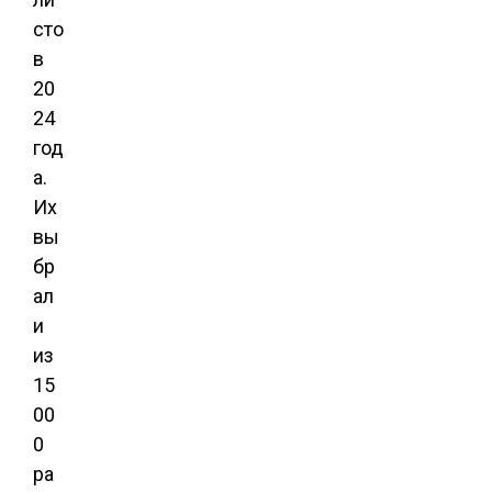
сто
в
20
24
год
а.
Их
вы
бр
ал
и
из
15
00
0
ра