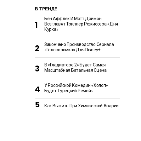
В ТРЕНДЕ
Бен Аффлек И Мэтт Дэймон
Возглавят Триллер Режиссера «Дня
Курка»
Закончено Производство Сериала
«Головоломка» Для Disney+
В «Гладиаторе 2» Будет Самая
Масштабная Батальная Сцена
У Российской Комедии «Холоп»
Будет Турецкий Ремейк
Как Выжить При Химической Аварии