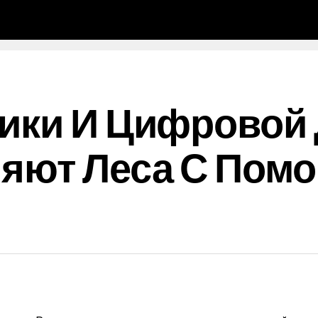
ики И Цифровой 
няют Леса С Пом