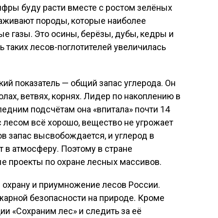
ифры буду расти вместе с ростом зелёных
ысаживают породы, которые наиболее
 газы. Это осины, берёзы, дубы, кедры и
ь таких лесов-поглотителей увеличилась
кий показатель — общий запас углерода. Он
лах, ветвях, корнях. Лидер по накоплению в
следним подсчётам она «впитала» почти 14
с лесом всё хорошо, вещество не угрожает
в запас высвобождается, и углерод в
т в атмосферу. Поэтому в стране
е проекты по охране лесных массивов.
 охрану и приумножение лесов России.
жарной безопасности на природе. Кроме
ии «Сохраним лес» и следить за её