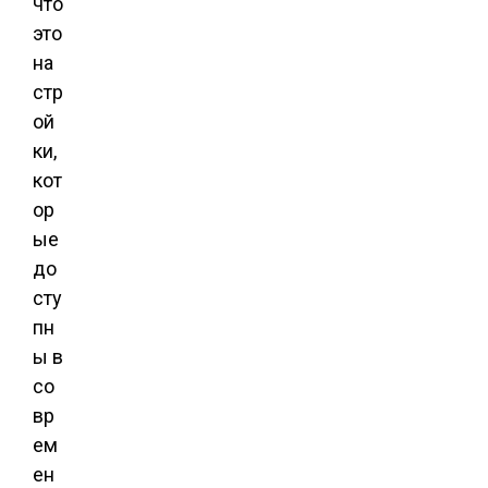
что
это
на
стр
ой
ки,
кот
ор
ые
до
сту
пн
ы в
со
вр
ем
ен