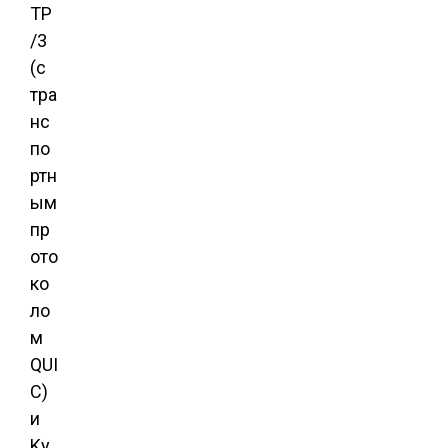
TP
/3
(с
тра
нс
по
ртн
ым
пр
ото
ко
ло
м
QUI
C)
и
Ky