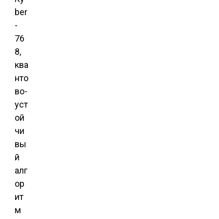
ber
-
76
8,
ква
нто
во-
уст
ой
чи
вы
й
алг
ор
ит
м