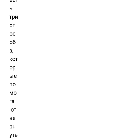
ь
три
сп
ос
об
а,
кот
ор
ые
по
мо
га
ют
ве
рн
уть