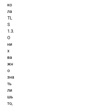
ко
ла
TL
S
1.3.
О
ни
х
ва
жн
о
зна
ть
ли
шь
то,