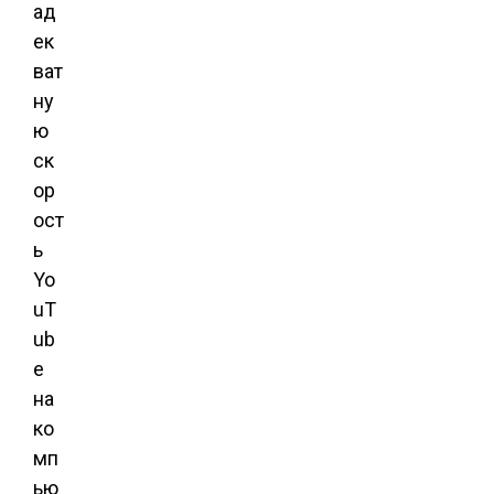
ад
ек
ват
ну
ю
ск
ор
ост
ь
Yo
uT
ub
e
на
ко
мп
ью