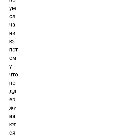
ум
ол
ча
ни
ю,
пот
ом
у
что
по
дд
ер
жи
ва
ют
ся