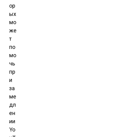
ор
ых
мо
же
т
по
мо
чь
пр
и
за
ме
дл
ен
ии
Yo