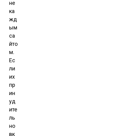
не
ка
жд
ым
са
йто
м.
Ес
ли
их
пр
ин
уд
ите
ль
но
вк