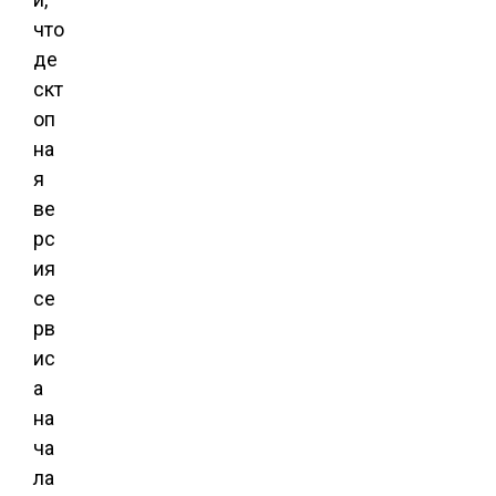
что
де
скт
оп
на
я
ве
рс
ия
се
рв
ис
а
на
ча
ла