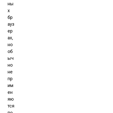
ны
х
бр
ауз
ер
ах,
но
об
ыч
но
не
пр
им
ен
яю
тся
по