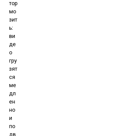
тор
мо
зит
ь:
ви
де
о
гру
зят
ся
ме
дл
ен
но
и
по
дв