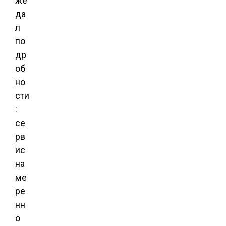
же
да
л
по
др
об
но
сти
:
се
рв
ис
на
ме
ре
нн
о