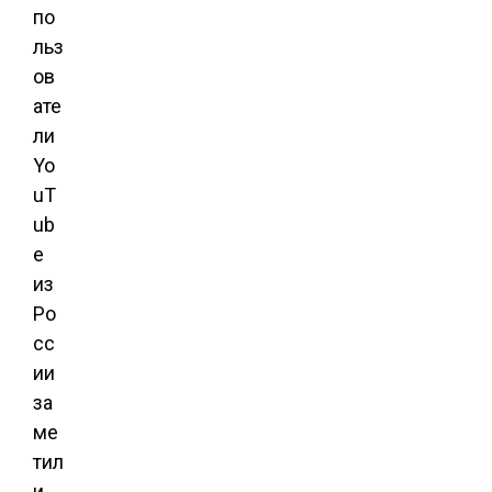
по
льз
ов
ате
ли
Yo
uT
ub
e
из
Ро
сс
ии
за
ме
тил
и,