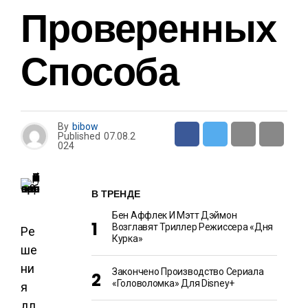
Проверенных
Способа
By
bibow
Published
07.08.2
024
В ТРЕНДЕ
Бен Аффлек И Мэтт Дэймон
Возглавят Триллер Режиссера «Дня
Ре
Курка»
ше
ни
Закончено Производство Сериала
«Головоломка» Для Disney+
я
дл