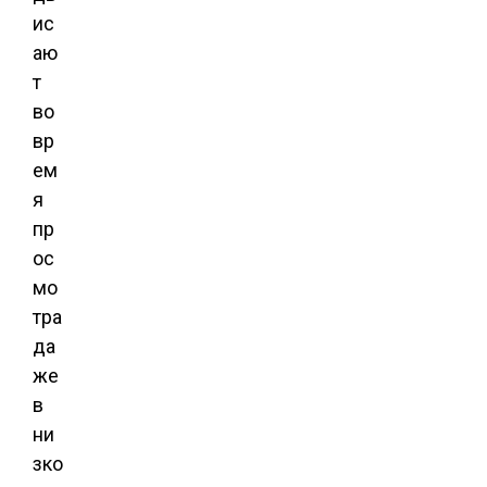
ис
аю
т
во
вр
ем
я
пр
ос
мо
тра
да
же
в
ни
зко