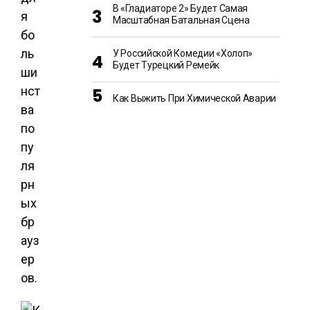
В «Гладиаторе 2» Будет Самая
я
Масштабная Батальная Сцена
бо
ль
У Российской Комедии «Холоп»
Будет Турецкий Ремейк
ши
нст
Как Выжить При Химической Аварии
ва
по
пу
ля
рн
ых
бр
ауз
ер
ов.