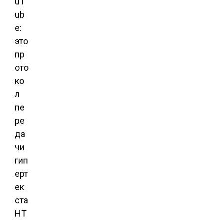
uT
ub
e:
это
пр
ото
ко
л
пе
ре
да
чи
гип
ерт
ек
ста
HT