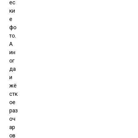
ес
ки
е
фо
то.
А
ин
ог
да
и
жё
стк
ое
раз
оч
ар
ов