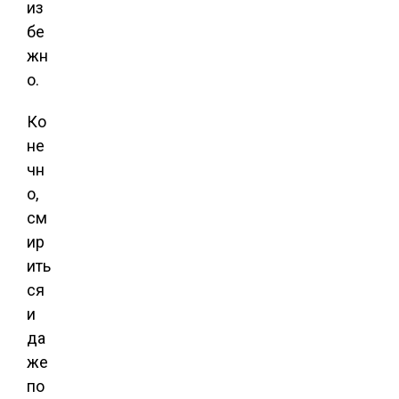
из
бе
жн
о.
Ко
не
чн
о,
см
ир
ить
ся
и
да
же
по