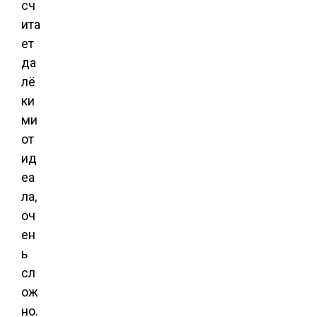
сч
ита
ет
да
лё
ки
ми
от
ид
еа
ла,
оч
ен
ь
сл
ож
но.