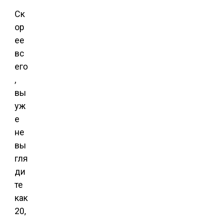
Ск
ор
ее
вс
его
,
вы
уж
е
не
вы
гля
ди
те
как
20,