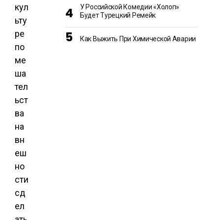
кул
У Российской Комедии «Холоп»
Будет Турецкий Ремейк
ьту
ре
Как Выжить При Химической Аварии
по
ме
ша
тел
ьст
ва
на
вн
еш
но
сти
сд
ел
ать