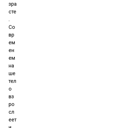
зра
сте
.
Со
вр
ем
ен
ем
на
ше
тел
о
вз
ро
сл
еет
и