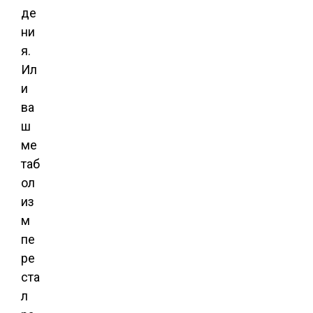
де
ни
я.
Ил
и
ва
ш
ме
таб
ол
из
м
пе
ре
ста
л