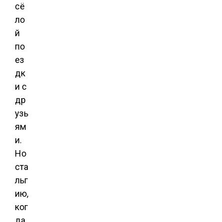
сё
ло
й
по
ез
дк
и с
др
узь
ям
и.
Но
ста
льг
ию,
ког
да