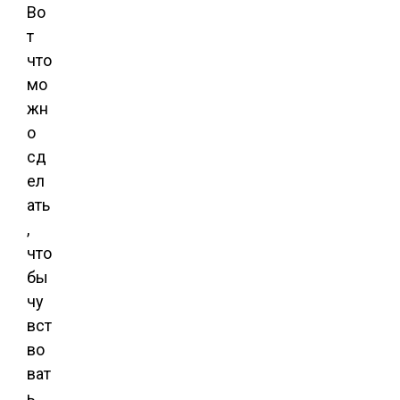
Во
т
что
мо
жн
о
сд
ел
ать
,
что
бы
чу
вст
во
ват
ь