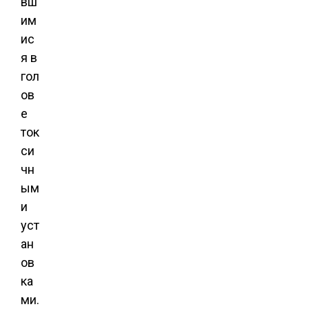
вш
им
ис
я в
гол
ов
е
ток
си
чн
ым
и
уст
ан
ов
ка
ми.