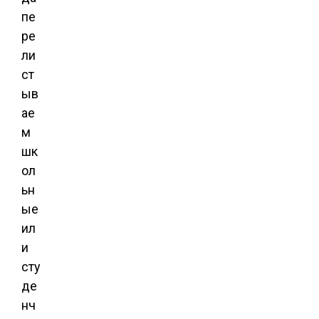
пе
ре
ли
ст
ыв
ае
м
шк
ол
ьн
ые
ил
и
сту
де
нч