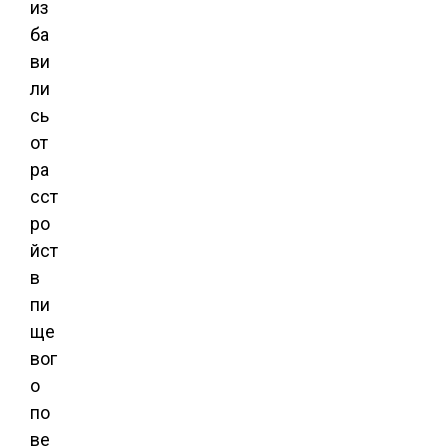
из
ба
ви
ли
сь
от
ра
сст
ро
йст
в
пи
ще
вог
о
по
ве