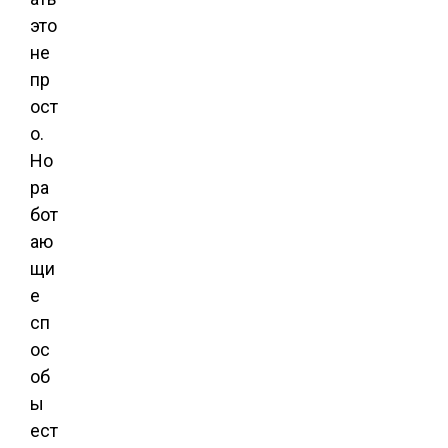
это
не
пр
ост
о.
Но
ра
бот
аю
щи
е
сп
ос
об
ы
ест