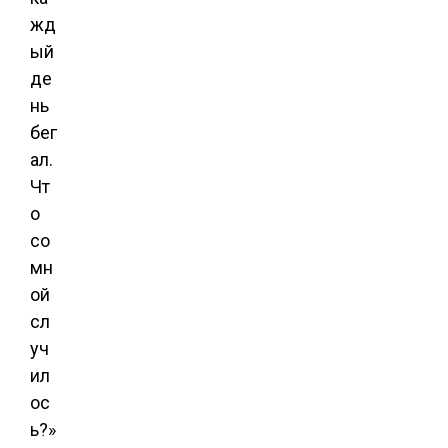
жд
ый
де
нь
бег
ал.
Чт
о
со
мн
ой
сл
уч
ил
ос
ь?»