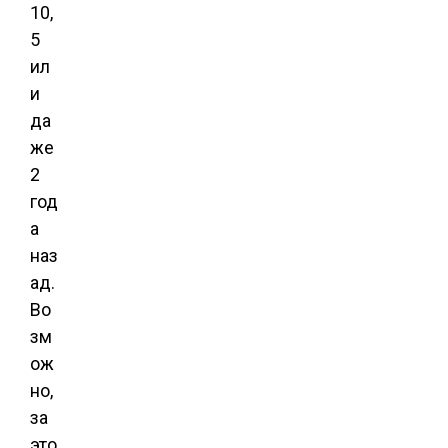
10,
5
ил
и
да
же
2
год
а
наз
ад.
Во
зм
ож
но,
за
это