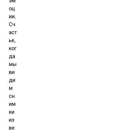
эм
оц
ии.
Сч
аст
ье,
ког
да
мы
ви
ди
м
сн
им
ки
из
ве