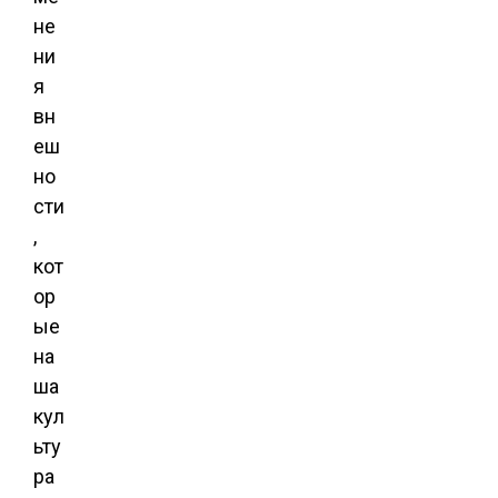
не
ни
я
вн
еш
но
сти
,
кот
ор
ые
на
ша
кул
ьту
ра