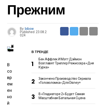
Прежним
By
bibow
Published
23.08.2
024
В ТРЕНДЕ
Бен Аффлек И Мэтт Дэймон
Возглавят Триллер Режиссера «Дня
В
Курка»
со
вр
Закончено Производство Сериала
«Головоломка» Для Disney+
ем
ен
В «Гладиаторе 2» Будет Самая
но
Масштабная Батальная Сцена
й