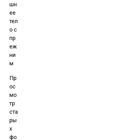
Пр
ос
мо
тр
ста
ры
х
фо