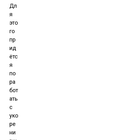
Дл
я
это
го
пр
ид
ётс
я
по
ра
бот
ать
с
уко
ре
ни