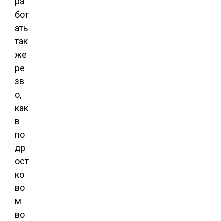
ра
бот
ать
так
же
ре
зв
о,
как
в
по
др
ост
ко
во
м
во