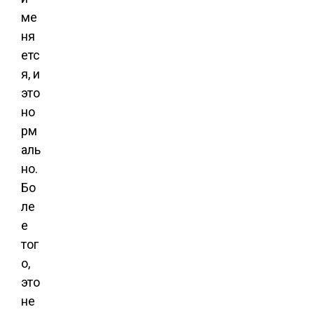
ме
ня
етс
я, и
это
но
рм
аль
но.
Бо
ле
е
тог
о,
это
не