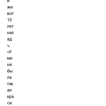
й
жи
вот
10
лет
наз
ад
»,
«У
ме
ня
бы
ла
так
ая
кра
си