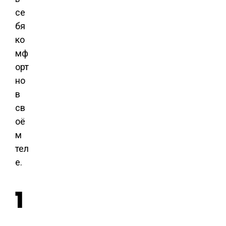
се
бя
ко
мф
орт
но
в
св
оё
м
тел
е.
1