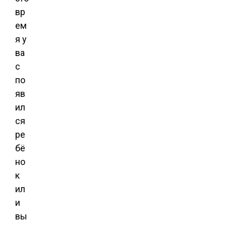
вр
ем
я у
ва
с
по
яв
ил
ся
ре
бё
но
к
ил
и
вы