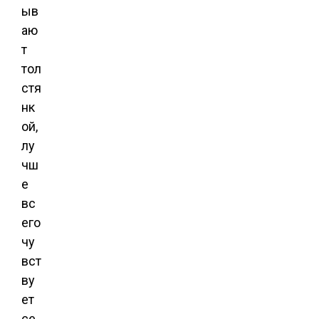
ыв
аю
т
тол
стя
нк
ой,
лу
чш
е
вс
его
чу
вст
ву
ет
се