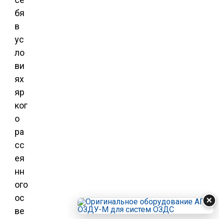
бя
в
ус
ло
ви
ях
яр
ког
о
ра
сс
ея
нн
ого
ос
×
ве