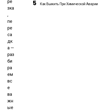
ре
Как Выжить При Химической Аварии
зка
,
пе
ре
са
дк
а —
раз
би
ра
ем
вс
е
ва
жн
ые