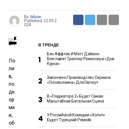
By
bibow
Published
22.09.2
024
В ТРЕНДЕ
Бен Аффлек И Мэтт Дэймон
Возглавят Триллер Режиссера «Дня
По
Курка»
ли
в,
Закончено Производство Сериала
«Головоломка» Для Disney+
по
дк
В «Гладиаторе 2» Будет Самая
ор
Масштабная Батальная Сцена
мк
и,
У Российской Комедии «Холоп»
Будет Турецкий Ремейк
об