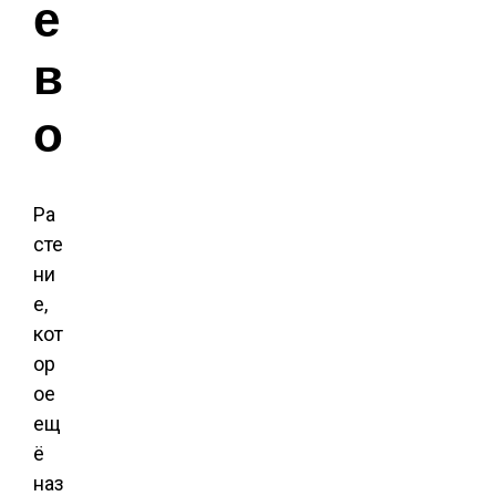
е
в
о
Ра
сте
ни
е,
кот
ор
ое
ещ
ё
наз