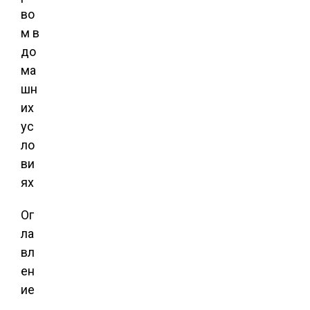
Ог
ла
вл
ен
ие