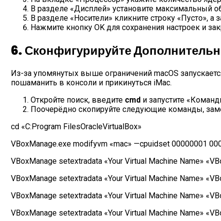
В разделе «Дисплей» установите максимальный объ
В разделе «Носители» кликните строку «Пусто», а 
Нажмите кнопку OK для сохранения настроек и закр
6. Сконфигурируйте Дополнитель
Из-за упомянутых выше ограничений macOS запускается 
пошаманить в консоли и прикинуться iMac.
Откройте поиск, введите
cmd
и запустите «Команд
Поочерёдно скопируйте следующие команды, заме
cd «C:Program FilesOracleVirtualBox»
VBoxManage.exe modifyvm «mac» —cpuidset 00000001 000
VBoxManage setextradata «Your Virtual Machine Name» «VB
VBoxManage setextradata «Your Virtual Machine Name» «VB
VBoxManage setextradata «Your Virtual Machine Name» «VB
VBoxManage setextradata «Your Virtual Machine Name» «V