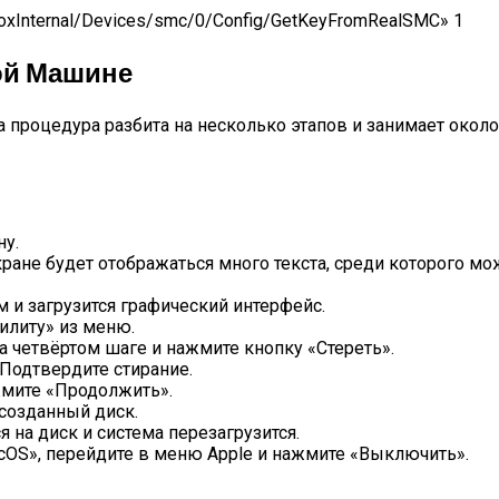
BoxInternal/Devices/smc/0/Config/GetKeyFromRealSMC» 1
ой Машине
 процедура разбита на несколько этапов и занимает около 
ну.
кране будет отображаться много текста, среди которого м
м и загрузится графический интерфейс.
илиту» из меню.
а четвёртом шаге и нажмите кнопку «Стереть».
 Подтвердите стирание.
жмите «Продолжить».
созданный диск.
на диск и система перезагрузится.
acOS», перейдите в меню Apple и нажмите «Выключить».