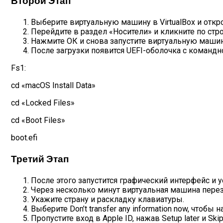
Второй Этап
Выберите виртуальную машину в VirtualBox и откро
Перейдите в раздел «Носители» и кликните по строк
Нажмите ОК и снова запустите виртуальную машин
После загрузки появится UEFI-оболочка с команд
Fs1:
cd «macOS Install Data»
cd «Locked Files»
cd «Boot Files»
boot.efi
Третий Этап
После этого запустится графический интерфейс и 
Через несколько минут виртуальная машина перез
Укажите страну и раскладку клавиатуры.
Выберите Don’t transfer any information now, чтобы
Пропустите вход в Apple ID, нажав Setup later и Skip