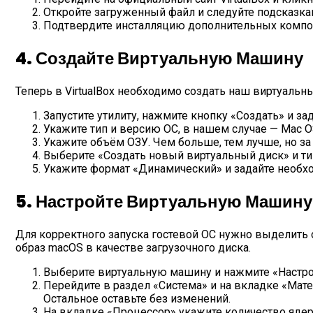
Откройте загруженный файл и следуйте подсказка
Подтвердите инсталляцию дополнительных компон
4. Создайте Виртуальную Машину
Теперь в VirtualBox необходимо создать наш виртуаль
Запустите утилиту, нажмите кнопку «Создать» и з
Укажите тип и версию ОС, в нашем случае — Mac OS 
Укажите объём ОЗУ. Чем больше, тем лучше, но за
Выберите «Создать новый виртуальный диск» и тип
Укажите формат «Динамический» и задайте необхо
5. Настройте Виртуальную Машину
Для корректного запуска гостевой ОС нужно выделить
образ macOS в качестве загрузочного диска.
Выберите виртуальную машину и нажмите «Настрои
Перейдите в раздел «Система» и на вкладке «Матер
Остальное оставьте без изменений.
На вкладке «Процессор» укажите количество ядер