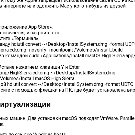
 к тому же Apple запрещает использование своей ОС на к
в интернете или одолжить Mac у кого-нибудь из друзей.
приложение App Store».
скачается, и закройте его.
тите «Терминал».
у hdiutil convert ~/Desktop/InstallSystem.dmg -format UDTO
rra.cdr.dmg -noverify -mountpoint /Volumes/install_build
омандой sudo /Applications/Install macOS High Sierra.app/
ствие нажатием клавиши Y и Enter.
mp/HighSierra.cdr.dmg ~/Desktop/InstallSystem.dmg
olumes/Install macOS High Sierra
hdiutil convert ~/Desktop/InstallSystem.dmg -format UDTO -
есите с помощью флешки на ПК, где будет установлена ви
Виртуализации
х машин. Для установки macOS подходят VmWare, Parallel
а.
ите по ссылке Windows hosts.