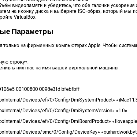
ём видеопамяти и убедитесь, что обе галочки ускорения 
затем на иконку диска и выберите ISO-образ, который мы п
ойте VirtualBox.
ные Параметры
только на фирменных компьютерах Apple. Чтобы система в
ную строку».
нив в них mac на имя вашей виртуальной машины.
106e5 00100800 0098e3fd bfebfbff
oxInternal/Devices/efi/0/Config/DmiSystemProduct» «iMac11,
oxInternal/Devices/efi/0/Config/DmiSystemVersion» «1.0»
oxInternal/Devices/efi/0/Config/DmiBoardProduct» «Iloveappl
BoxInternal/Devices/smc/0/Config/DeviceKey» «ourhardworkby