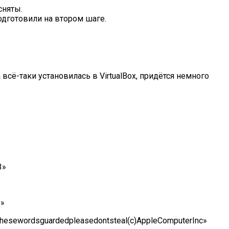
сняты.
одготовили на втором шаге.
сё-таки установилась в VirtualBox, придётся немного
3»
e»
thesewordsguardedpleasedontsteal(c)AppleComputerInc»