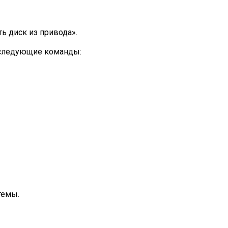
ть диск из привода».
ю следующие команды:
темы.