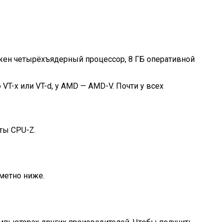
жен четырёхъядерный процессор, 8 ГБ оперативной
VT-x или VT-d, у AMD — AMD-V. Почти у всех
ты CPU-Z.
метно ниже.