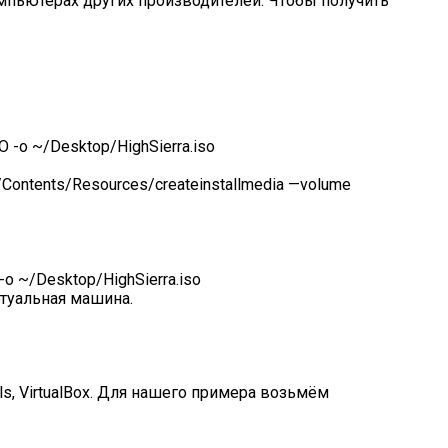
омпьютерах других производителей. Чтобы получить
 -o ~/Desktop/HighSierra.iso
Contents/Resources/createinstallmedia —volume
o ~/Desktop/HighSierra.iso
ртуальная машина.
s, VirtualBox. Для нашего примера возьмём