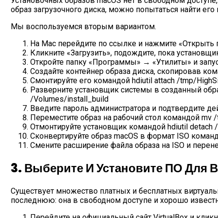
Установочных образов macOS нет в свободном доступе,
образ загрузочного диска, можно попытаться найти его 
Мы воспользуемся вторым вариантом.
На Mac перейдите по ссылке и нажмите «Открыть 
Кликните «Загрузить», подождите, пока установщик 
Откройте папку «Программы» → «Утилиты» и запус
Создайте контейнер образа диска, скопировав команд
Смонтируйте его командой hdiutil attach /tmp/HighSie
Разверните установщик системы в созданный образ к
/Volumes/install_build
Введите пароль администратора и подтвердите дей
Переместите образ на рабочий стол командой mv /t
Отмонтируйте установщик командой hdiutil detach /V
Сконвертируйте образ macOS в формат ISO командой 
Смените расширение файла образа на ISO и перен
3. Выберите И Установите ПО Для 
Существует множество платных и бесплатных виртуальны
последнюю: она в свободном доступе и хорошо известн
Перейдите на официальный сайт VirtualBox и кликн