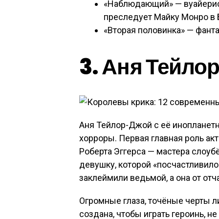
«Наблюдающий» — вуайерист
преследует Майку Монро в 
«Вторая половинка» — фант
3. Аня Тейло
Аня Тейлор-Джой с её инопланет
хорроры. Первая главная роль а
Роберта Эггерса — мастера слоу
девушку, которой «посчастливило
заклеймили ведьмой, а она от отч
Огромные глаза, точёные черты ли
создана, чтобы играть героинь, 