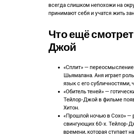
всегда слишком непохожи на окру
принимают себя и учатся жить за
Что ещё смотрет
Джой
«Сплит» — переосмысление 
Шьямалана. Аня играет рол
язык с его субличностями, 
«Обитель теней» — готичес
Тейлор-Джой в фильме поя
Хитон.
«Прошлой ночью в Сохо» — р
свингующих 60-х. Тейлор-Д
времени, которая ступает н