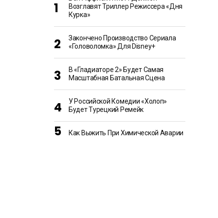
Возглавят Триллер Режиссера «Дня
Курка»
Закончено Производство Сериала
«Головоломка» Для Disney+
В «Гладиаторе 2» Будет Самая
Масштабная Батальная Сцена
У Российской Комедии «Холоп»
Будет Турецкий Ремейк
Как Выжить При Химической Аварии