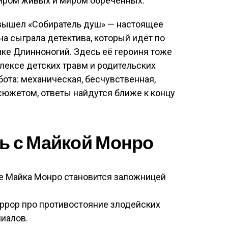
иром живых и миром обречённых.
 вышел «Собиратель душ» — настоящее
а сыграла детектива, который идёт по
ке Длинноногий. Здесь её героиня тоже
плексе детских травм и родительских
бота: механическая, бесчувственная,
 сюжетом, ответы найдутся ближе к концу
ь с Майкой Монро
де Майка Монро становится заложницей
ррор про противостояние злодейских
иалов.