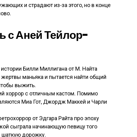
жающих и страдают из-за этого, но в конце
ново.
ь с Аней Тейлор-
истории Билли Миллигана от М. Найта
ь жертвы маньяка и пытается найти общий
чтобы выжить.
кий хоррор с отличным кастом. Помимо
вляются Миа Гот, Джордж Маккей и Чарли
етрохоррор от Эдгара Райта про эпоху
жой сыграла начинающую певицу того
а шаткую дорожку.