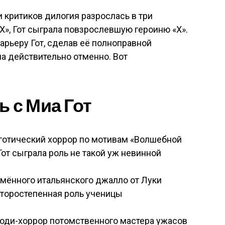
 критиков дилогия разрослась в три
Х», Гот сыграла повзрослевшую героиню «Х».
арьеру Гот, сделав её полноправной
на действительно отменно. Вот
ь с Миа Гот
 готический хоррор по мотивам «Волшебной
Гот сыграла роль не такой уж невинной
мённого итальянского джалло от Луки
второстепенная роль ученицы
оди-хоррор потомственного мастера ужасов