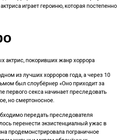
актриса играет героиню, которая постепенно
ро
дном из лучших хорроров года, а через 10
льмом был слоубёрнер «Оно приходит за
ле первого секса начинает преследовать
ое, но смертоносное.
еобходимо передать преследователя
лось перенести экзистенциалный ужас в
она продемонстрировала пограничное