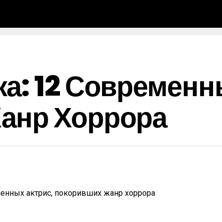
а: 12 Современн
анр Хоррора