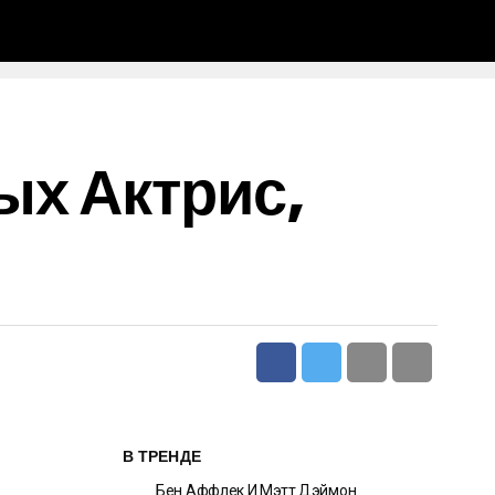
ых Актрис,
В ТРЕНДЕ
Бен Аффлек И Мэтт Дэймон