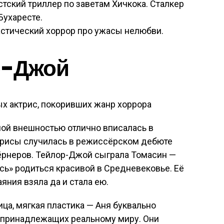
ский триллер по заветам Хичкока. Сталкер
Бухаресте.
астический хоррор про ужасы нелюбви.
р-Джой
ной внешностью отлично вписалась в
ктрисы случилась в режиссёрском дебюте
бёрнеров. Тейлор-Джой сыграла Томасин —
сь» родиться красивой в Средневековье. Её
аяния взяла да и стала ею.
ца, мягкая пластика — Аня буквально
не принадлежащих реальному миру. Они