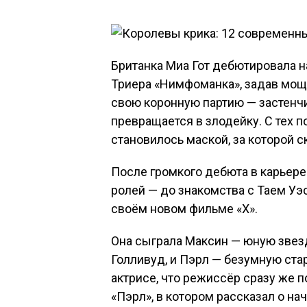
Британка Миа Гот дебютировала 
Триера «Нимфоманка», задав мощн
свою коронную партию — застенч
превращается в злодейку. С тех п
становилось маской, за которой 
После громкого дебюта в карьер
ролей — до знакомства с Таем Уэс
своём новом фильме «Х».
Она сыграла Максин — юную звезд
Голливуд, и Пэрл — безумную ста
актрисе, что режиссёр сразу же 
«Пэрл», в котором рассказал о на