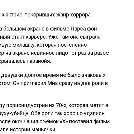
на большом экране в фильме Ларса фон
ый старт карьере. Уже там она сыграла
ивую милашку, которая постепенно
ор на экране невинное лицо Гот раз за разом
скрывалась паранойя.
е девушки долгое время не было знаковых
том. Он пригласил Миа сразу на две роли в
у порноиндустрии из 70-х, которая метит в
руху-убийцу. Обе роли так хорошо удались
после окончания съёмок «Х» поставил фильм
чале истории маньячки.