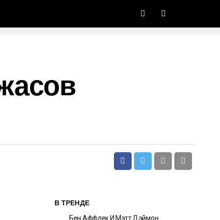
жасов
В ТРЕНДЕ
Бен Аффлек И Мэтт Дэймон