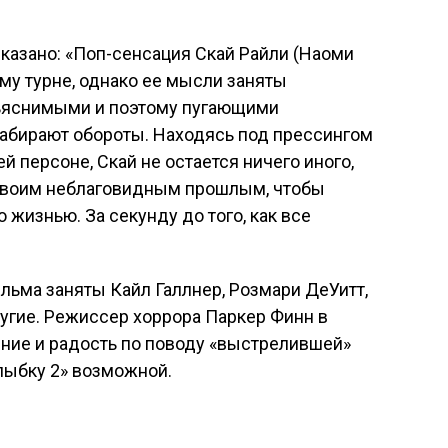
сказано: «Поп-сенсация Скай Райли (Наоми
ому турне, однако ее мысли заняты
ъяснимыми и поэтому пугающими
набирают обороты. Находясь под прессингом
й персоне, Скай не остается ничего иного,
о своим неблаговидным прошлым, чтобы
 жизнью. За секунду до того, как все
льма заняты Кайл Галлнер, Розмари ДеУитт,
ругие. Режиссер хоррора Паркер Финн в
ние и радость по поводу «выстрелившей»
Улыбку 2» возможной.