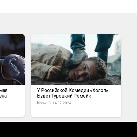
амая
У Российской Комедии «Холоп»
ена
Будет Турецкий Ремейк
bibow
14.07.2024