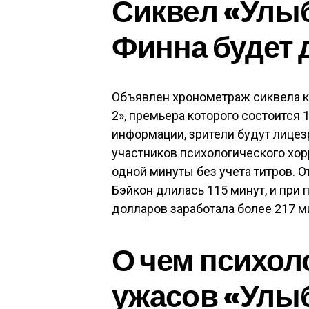
Сиквел «Улы
Финна будет 
Объявлен хронометраж сиквела ка
2», премьера которого состоится 
информации, зрители будут лице
участников психологического хор
одной минуты без учета титров. О
Бэйкон длилась 115 минут, и при
долларов заработала более 217 м
О чем психо
ужасов «Улыб