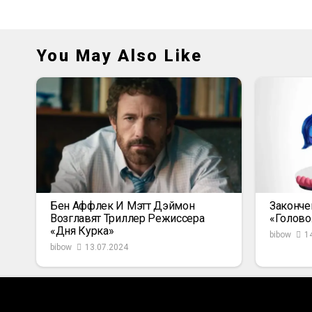
You May Also Like
Бен Аффлек И Мэтт Дэймон
Законче
Возглавят Триллер Режиссера
«Голово
«Дня Курка»
bibow
1
bibow
13.07.2024