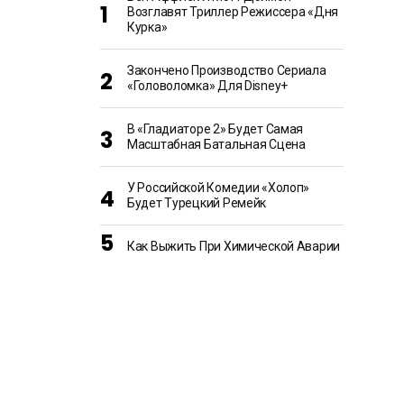
Возглавят Триллер Режиссера «Дня
Курка»
Закончено Производство Сериала
«Головоломка» Для Disney+
В «Гладиаторе 2» Будет Самая
Масштабная Батальная Сцена
У Российской Комедии «Холоп»
Будет Турецкий Ремейк
Как Выжить При Химической Аварии