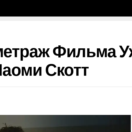
метраж Фильма У
Наоми Скотт