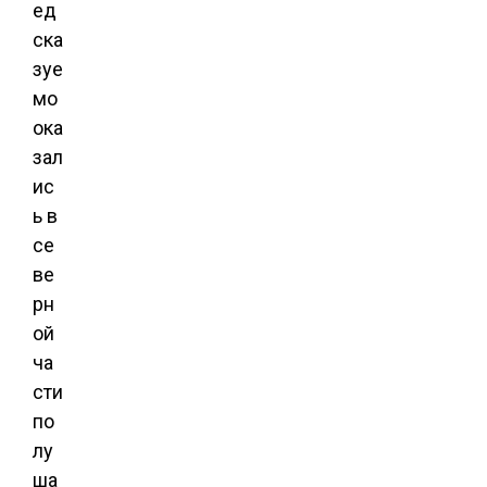
ед
ска
зуе
мо
ока
зал
ис
ь в
се
ве
рн
ой
ча
сти
по
лу
ша