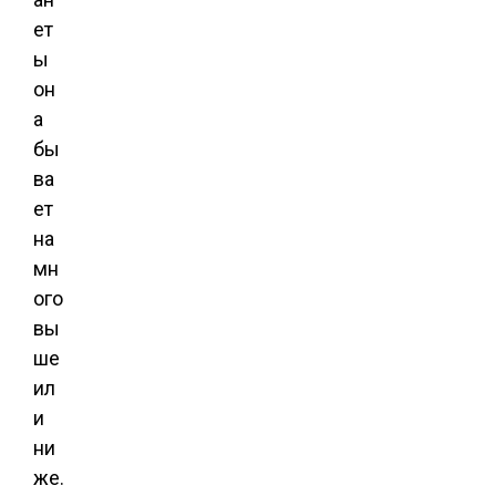
ет
ы
он
а
бы
ва
ет
на
мн
ого
вы
ше
ил
и
ни
же.