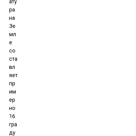
ату
ра
на
Зе
мл
е
со
ста
вл
яет
пр
им
ер
но
16
гра
ду