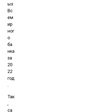
ых
Вс
ем
ир
ног
о
ба
нка
за
20
22
год
.
Так
,
са