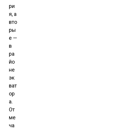
ри
я, а
вто
ры
е —
в
ра
йо
не
эк
ват
ор
а.
От
ме
ча