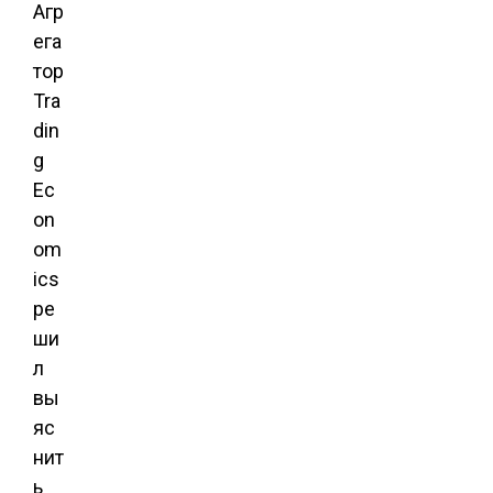
Агр
ега
тор
Tra
din
g
Ec
on
om
ics
ре
ши
л
вы
яс
нит
ь