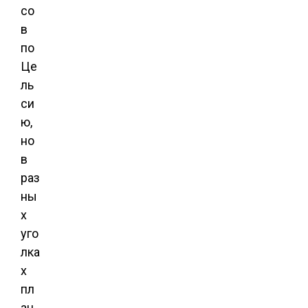
со
в
по
Це
ль
си
ю,
но
в
раз
ны
х
уго
лка
х
пл
ан