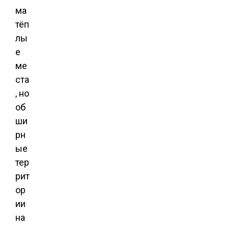
ма
тёп
лы
е
ме
ста
, но
об
ши
рн
ые
тер
рит
ор
ии
на