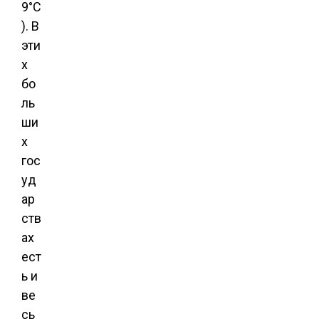
9°C
). В
эти
х
бо
ль
ши
х
гос
уд
ар
ств
ах
ест
ь и
ве
сь