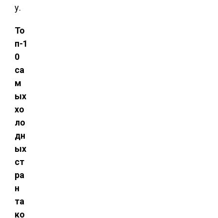
у.
То
п-1
0
са
м
ых
хо
ло
дн
ых
ст
ра
н
та
ко