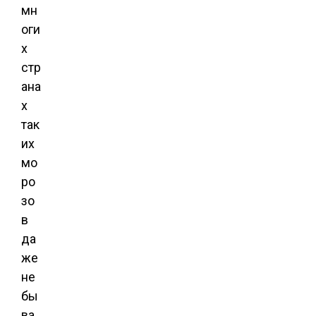
мн
оги
х
стр
ана
х
так
их
мо
ро
зо
в
да
же
не
бы
ва