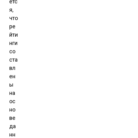
етс
я,
что
ре
йти
нги
со
ста
вл
ен
ы
на
ос
но
ве
да
нн