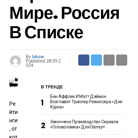
Мире. Россия
В Списке
By
bibow
Published
28.09.2
024
В ТРЕНДЕ
Бен Аффлек И Мэтт Дэймон
Возглавят Триллер Режиссера «Дня
Ре
Курка»
йти
нги
Закончено Производство Сериала
«Головоломка» Для Disney+
, от
кот