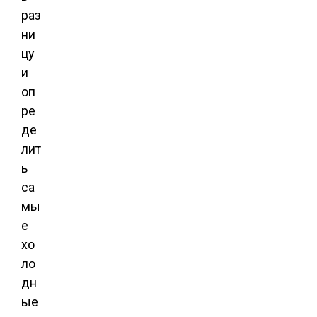
раз
ни
цу
и
оп
ре
де
лит
ь
са
мы
е
хо
ло
дн
ые