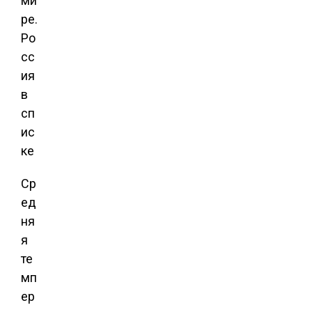
Ср
ед
ня
я
те
мп
ер