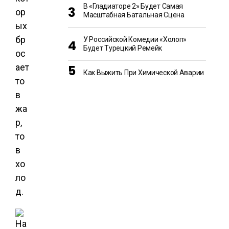
В «Гладиаторе 2» Будет Самая
ор
Масштабная Батальная Сцена
ых
бр
У Российской Комедии «Холоп»
Будет Турецкий Ремейк
ос
ает
Как Выжить При Химической Аварии
то
в
жа
р,
то
в
хо
ло
д.