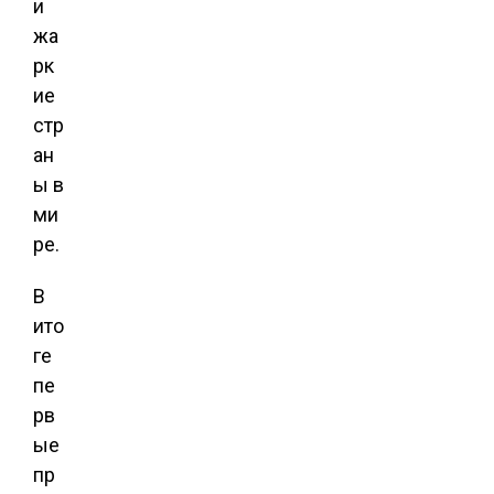
и
жа
рк
ие
стр
ан
ы в
ми
ре.
В
ито
ге
пе
рв
ые
пр