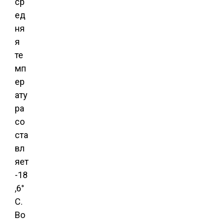
ср
ед
ня
я
те
мп
ер
ату
ра
со
ста
вл
яет
-18
,6°
C.
Во