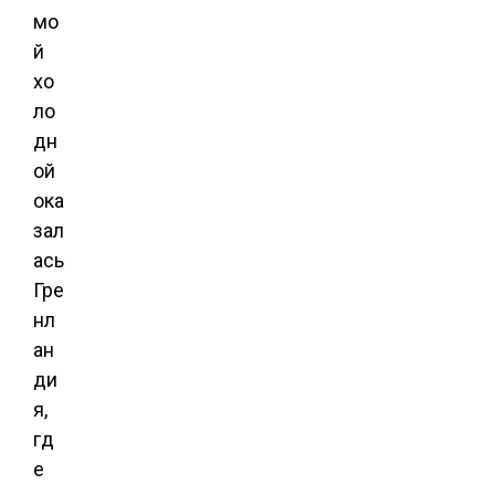
мо
й
хо
ло
дн
ой
ока
зал
ась
Гре
нл
ан
ди
я,
гд
е