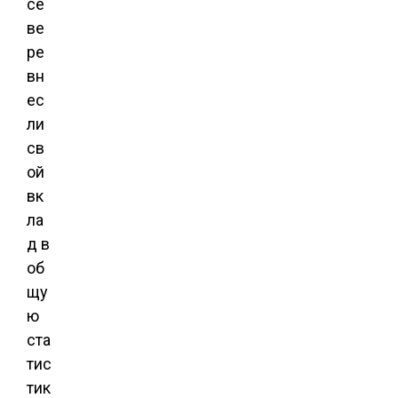
се
ве
ре
вн
ес
ли
св
ой
вк
ла
д в
об
щу
ю
ста
тис
тик