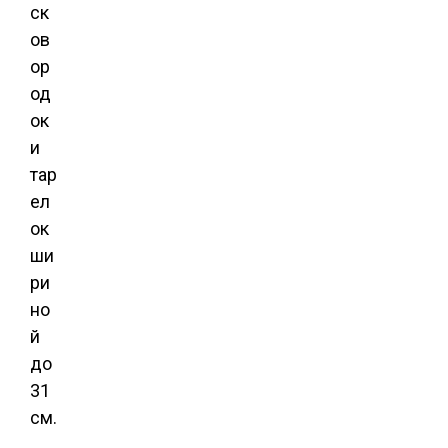
ск
ов
ор
од
ок
и
тар
ел
ок
ши
ри
но
й
до
31
см.