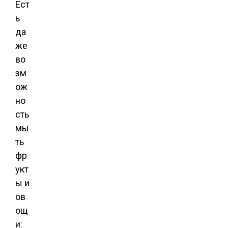
Ест
ь
да
же
во
зм
ож
но
сть
мы
ть
фр
укт
ы и
ов
ощ
и: