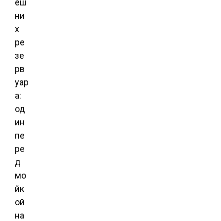
еш
ни
х
ре
зе
рв
уар
а:
од
ин
пе
ре
д
мо
йк
ой
на