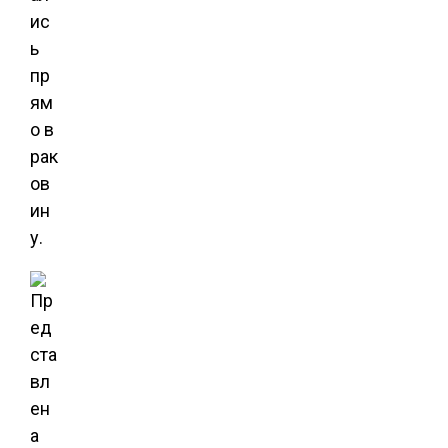
ис
ь
пр
ям
о в
рак
ов
ин
у.