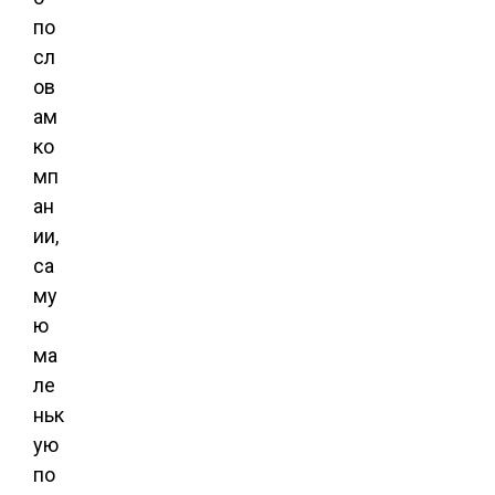
по
сл
ов
ам
ко
мп
ан
ии,
са
му
ю
ма
ле
ньк
ую
по