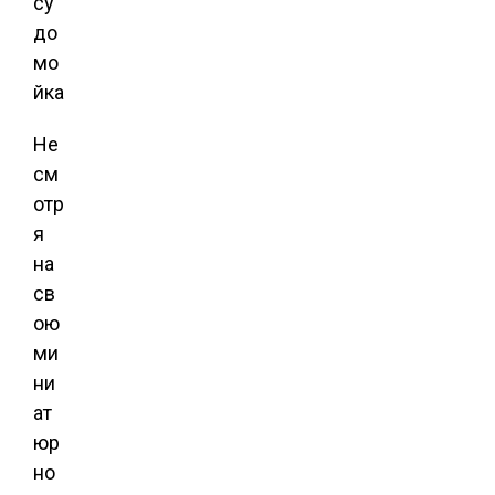
Не
см
отр
я
на
св
ою
ми
ни
ат
юр
но