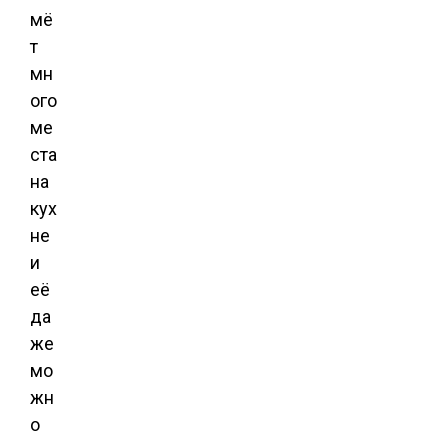
мё
т
мн
ого
ме
ста
на
кух
не
и
её
да
же
мо
жн
о