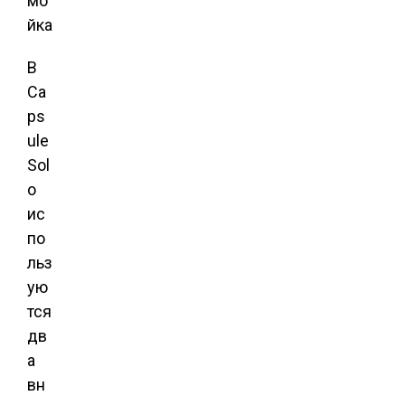
В
Ca
ps
ule
Sol
o
ис
по
льз
ую
тся
дв
а
вн