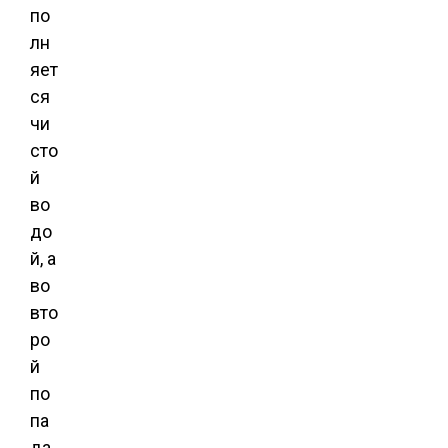
по
лн
яет
ся
чи
сто
й
во
до
й, а
во
вто
ро
й
по
па
да