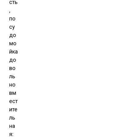
сть
,
по
су
до
мо
йка
до
во
ль
но
вм
ест
ите
ль
на
я: