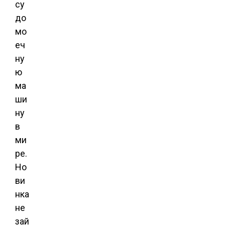
су
до
мо
еч
ну
ю
ма
ши
ну
в
ми
ре.
Но
ви
нка
не
зай