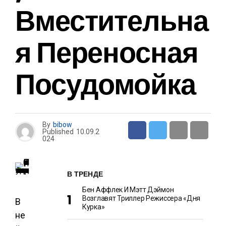
Вместительна
Я Переносная
Посудомойка
By
bibow
Published
10.09.2
024
В ТРЕНДЕ
Бен Аффлек И Мэтт Дэймон
Возглавят Триллер Режиссера «Дня
В
Курка»
не