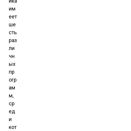
йка
им
еет
ше
сть
раз
ли
чн
ых
пр
огр
ам
м,
ср
ед
и
кот