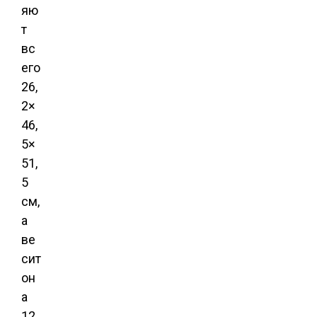
яю
т
вс
его
26,
2×
46,
5×
51,
5
см,
а
ве
сит
он
а
12