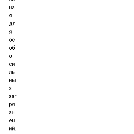
на
я
дл
я
ос
об
о
си
ль
ны
х
заг
ря
зн
ен
ий.