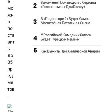
ё
Закончено Производство Сериала
«Головоломка» Для Disney+
мо
жн
В «Гладиаторе 2» Будет Самая
о
Масштабная Батальная Сцена
по
ста
У Российской Комедии «Холоп»
Будет Турецкий Ремейк
вит
ь
Как Выжить При Химической Аварии
до
35
пр
ед
ме
тов
.