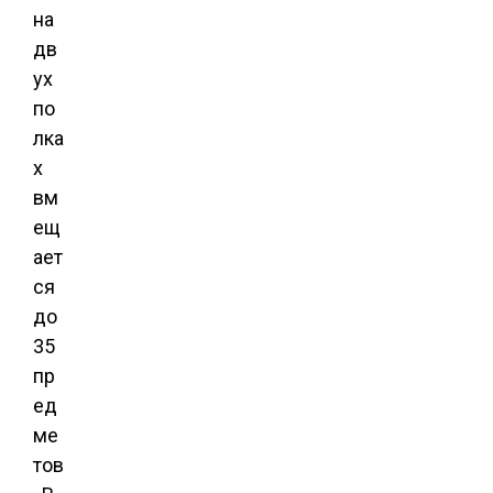
на
дв
ух
по
лка
х
вм
ещ
ает
ся
до
35
пр
ед
ме
тов