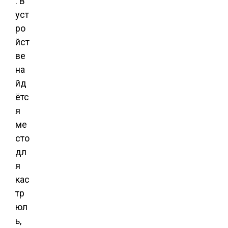
. В
уст
ро
йст
ве
на
йд
ётс
я
ме
сто
дл
я
кас
тр
юл
ь,