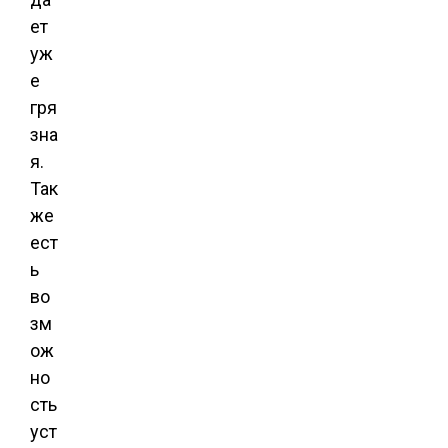
ет
уж
е
гря
зна
я.
Так
же
ест
ь
во
зм
ож
но
сть
уст