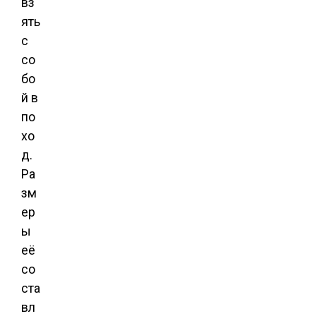
вз
ять
с
со
бо
й в
по
хо
д.
Ра
зм
ер
ы
её
со
ста
вл