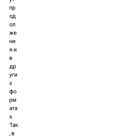
пр
од
ол
же
ни
я и
в
др
уги
х
фо
рм
ата
х.
Так
, в