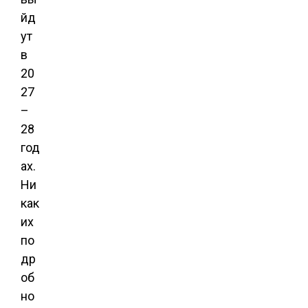
йд
ут
в
20
27
–
28
год
ах.
Ни
как
их
по
др
об
но