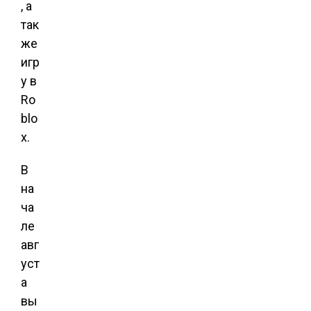
, а
так
же
игр
у в
Ro
blo
x.
В
на
ча
ле
авг
уст
а
вы