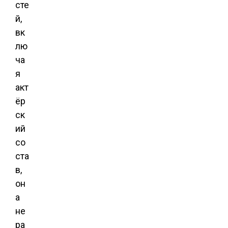
сте
й,
вк
лю
ча
я
акт
ёр
ск
ий
со
ста
в,
он
а
не
ра