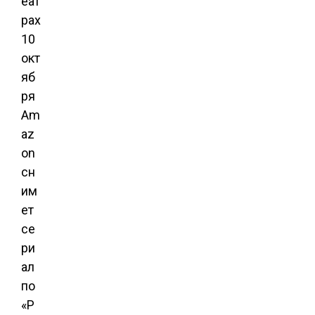
еат
рах
10
окт
яб
ря
Am
az
on
сн
им
ет
се
ри
ал
по
«Р