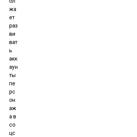
ол
жа
ет
раз
ви
ват
ь
акк
аун
ты
пе
рс
он
аж
а в
со
цс