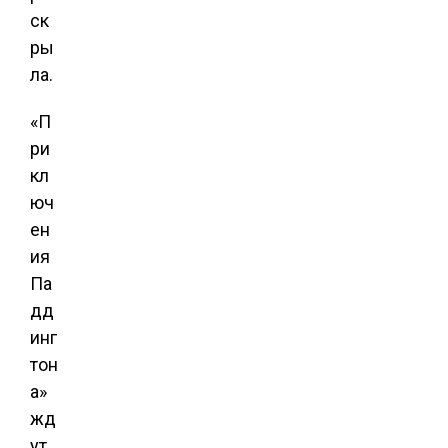
ск
ры
ла.
«П
ри
кл
юч
ен
ия
Па
дд
инг
тон
а»
жд
ут