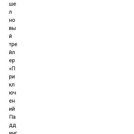
ше
л
но
вы
й
тре
йл
ер
«П
ри
кл
юч
ен
ий
Па
дд
инг