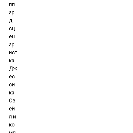
пп
ар
д,
сц
ен
ар
ист
ка
Дж
ес
си
ка
Св
ей
л и
ко
мп