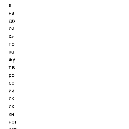
е
на
дв
ои
х»
по
ка
жу
т в
ро
сс
ий
ск
их
ки
нот