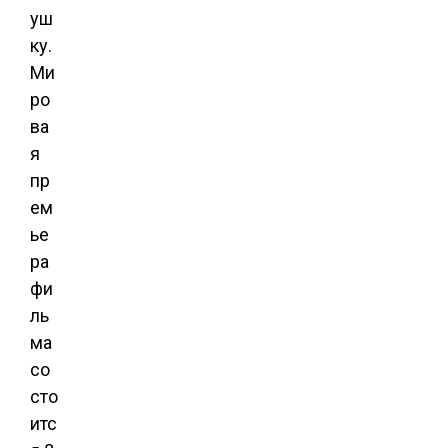
уш
ку.
Ми
ро
ва
я
пр
ем
ье
ра
фи
ль
ма
со
сто
итс