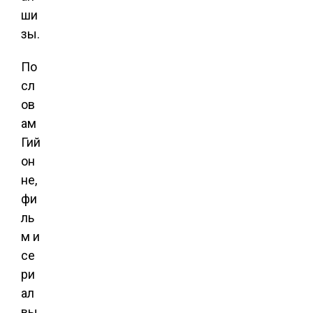
ши
зы.
По
сл
ов
ам
Гий
он
не,
фи
ль
м и
се
ри
ал
вы