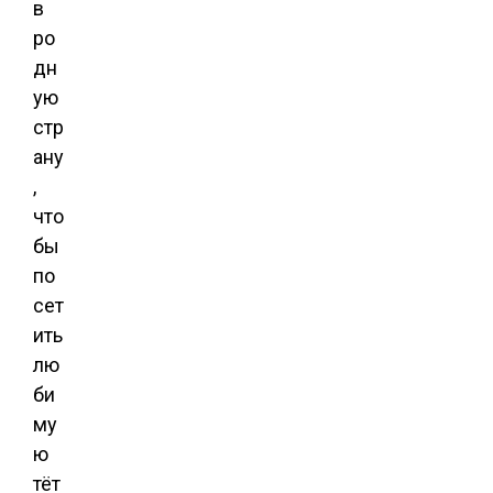
в
ро
дн
ую
стр
ану
,
что
бы
по
сет
ить
лю
би
му
ю
тёт