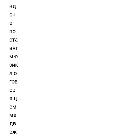
нд
он
е
по
ста
вят
мю
зик
л о
гов
ор
ящ
ем
ме
дв
еж