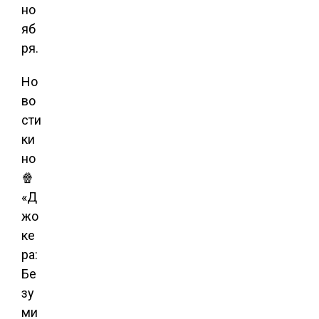
но
яб
ря.
Но
во
сти
ки
но
🍿
«Д
жо
ке
ра:
Бе
зу
ми