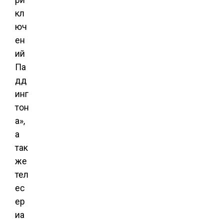
кл
юч
ен
ий
Па
дд
инг
тон
а»,
а
так
же
тел
ес
ер
иа