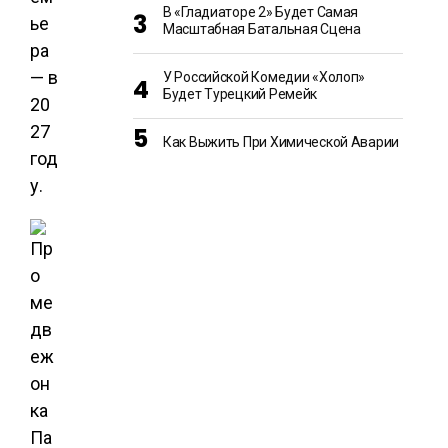
В «Гладиаторе 2» Будет Самая
ье
Масштабная Батальная Сцена
ра
— в
У Российской Комедии «Холоп»
Будет Турецкий Ремейк
20
27
Как Выжить При Химической Аварии
год
у.