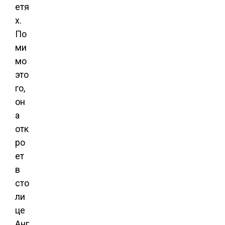
етя
х.
По
ми
мо
это
го,
он
а
отк
ро
ет
в
сто
ли
це
Анг