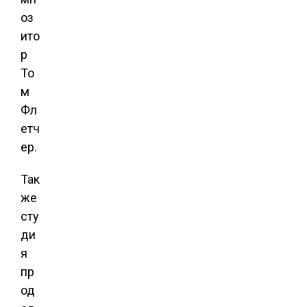
оз
ито
р
То
м
Фл
етч
ер.
Так
же
сту
ди
я
пр
од