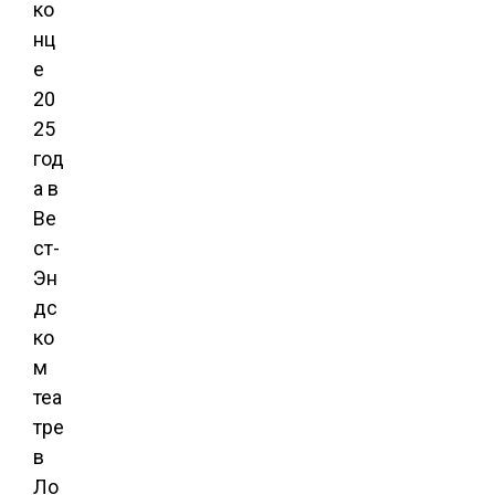
ко
нц
е
20
25
год
а в
Ве
ст-
Эн
дс
ко
м
теа
тре
в
Ло