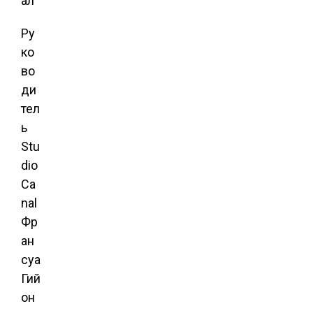
Ру
ко
во
ди
тел
ь
Stu
dio
Ca
nal
Фр
ан
суа
Гий
он