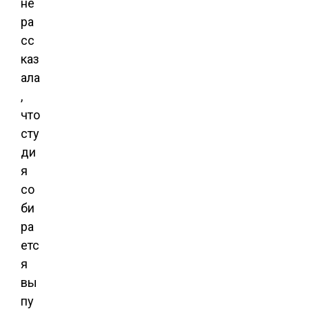
не
ра
сс
каз
ала
,
что
сту
ди
я
со
би
ра
етс
я
вы
пу