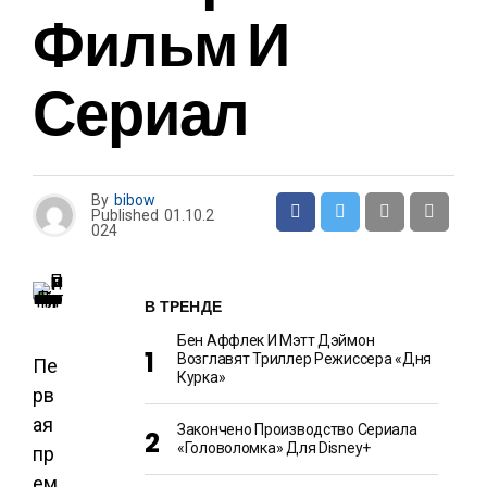
Фильм И
Сериал
By
bibow
Published
01.10.2
024
В ТРЕНДЕ
Бен Аффлек И Мэтт Дэймон
Возглавят Триллер Режиссера «Дня
Пе
Курка»
рв
ая
Закончено Производство Сериала
«Головоломка» Для Disney+
пр
ем