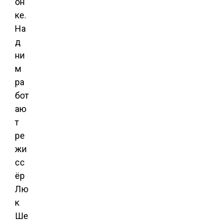
он
ке.
На
д
ни
м
ра
бот
аю
т
ре
жи
сс
ёр
Лю
к
Ше