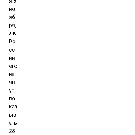
я 8
но
яб
ря,
а в
Ро
сс
ии
его
на
чн
ут
по
каз
ыв
ать
28