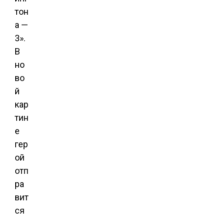
тон
а —
3».
В
но
во
й
кар
тин
е
гер
ой
отп
ра
вит
ся