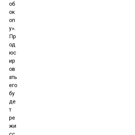
об
ок
оп
у».
Пр
од
юс
ир
ов
ать
его
бу
де
т
ре
жи
сс