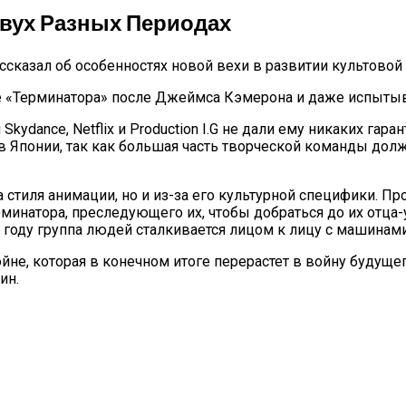
Двух Разных Периодах
сказал об особенностях новой вехи в развитии культово
тие «Терминатора» после Джеймса Кэмерона и даже испыты
 Skydance, Netflix и Production I.G не дали ему никаких гар
 в Японии, так как большая часть творческой команды дол
а стиля анимации, но и из-за его культурной специфики. П
минатора, преследующего их, чтобы добраться до их отца-у
22 году группа людей сталкивается лицом к лицу с машина
а войне, которая в конечном итоге перерастет в войну буду
ин.