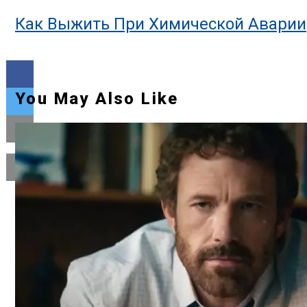
Как Выжить При Химической Аварии
You May Also Like
Flipboard
Reddit
Pinterest
Whatsapp