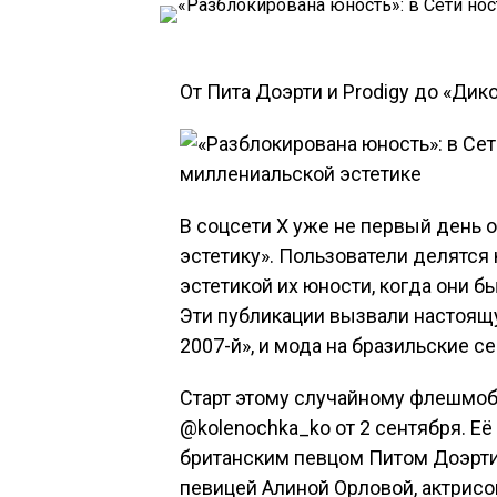
От Пита Доэрти и Prodigy до «Дик
В соцсети X уже не первый день
эстетику». Пользователи делятся 
эстетикой их юности, когда они 
Эти публикации вызвали настоящу
2007-й», и мода на бразильские с
Старт этому случайному флешмоб
@kolenochka_ko от 2 сентября. Е
британским певцом Питом Доэрти 
певицей Алиной Орловой, актрисой