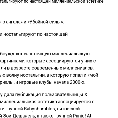
ого ангела» и «Убойной силы».
 обсуждают «настоящую миллениальскую
картинками, которые ассоциируются у них с
были в возрасте современных миллениалов.
ю волну ностальгии, в которую попал и «мой
ериалы, и игровые клубы начала 2000-х.
у дала публикация пользовательницы X
ё миллениальская эстетика ассоциируется с
и группой Babyshambles, литовской
 Зои Дешанель, а также группой Panic! At