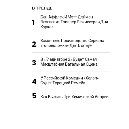
В ТРЕНДЕ
Бен Аффлек И Мэтт Дэймон
Возглавят Триллер Режиссера «Дня
Курка»
Закончено Производство Сериала
«Головоломка» Для Disney+
В «Гладиаторе 2» Будет Самая
Масштабная Батальная Сцена
У Российской Комедии «Холоп»
Будет Турецкий Ремейк
Как Выжить При Химической Аварии