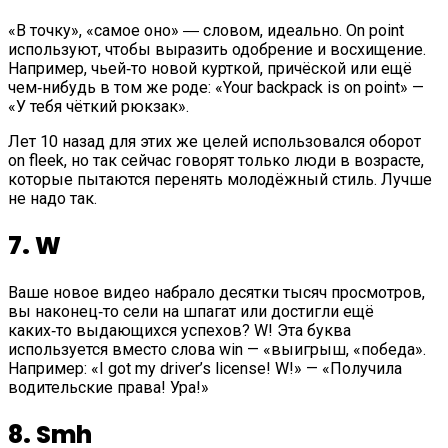
«В точку», «самое оно» ― словом, идеально. On point
используют, чтобы выразить одобрение и восхищение.
Например, чьей‑то новой курткой, причёской или ещё
чем‑нибудь в том же роде: «Your backpack is on point» —
«У тебя чёткий рюкзак».
Лет 10 назад для этих же целей использовался оборот
on fleek, но так сейчас говорят только люди в возрасте,
которые пытаются перенять молодёжный стиль. Лучше
не надо так.
7. W
Ваше новое видео набрало десятки тысяч просмотров,
вы наконец‑то сели на шпагат или достигли ещё
каких‑то выдающихся успехов? W! Эта буква
используется вместо слова win — «выигрыш, «победа».
Например: «I got my driver’s license! W!» — «Получила
водительские права! Ура!»
8. Smh