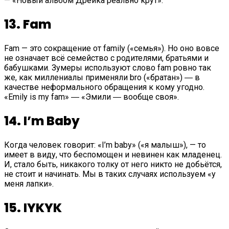
— «Новый альбом Дрейка реально крут».
13. Fam
Fam — это сокращение от family («семья»). Но оно вовсе
не означает всё семейство с родителями, братьями и
бабушками. Зумеры используют слово fam ровно так
же, как миллениалы применяли bro («братан») ― в
качестве неформального обращения к кому угодно.
«Emily is my fam» ― «Эмили ― вообще своя».
14. I’m Baby
Когда человек говорит: «I’m baby» («я малыш»), — то
имеет в виду, что беспомощен и невинен как младенец.
И, стало быть, никакого толку от него никто не добьётся,
не стоит и начинать. Мы в таких случаях используем «у
меня лапки».
15. IYKYK