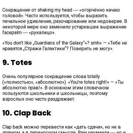
Сокращение от shaking my head ― «огорчённо качаю
головой». Часто используется, чтобы выразить
печальное удивление, разочарование или недоверие. В
некоторой мере оно заменило устаревшее выражение
facepalm ― «рукалицо».
«You don’t like „Guardians of the Galaxy“»? smh» — «Тебе не
нравятся „Стражи Галактики“? Поверить не могу».
9. Totes
Очень популярное сокращение слова totally
(«полностью», «абсолютно»). «You’re totes right!» — «Ты
абсолютно прав!». В основном этим словечком
пользуются школьники и школьницы, поэтому
взрослых оно часто раздражает.
10. Clap Back
Clap back можно перевести как «дать сдачи», но не в
прямом, а в переносном смысле. Вам нахамили ― но и