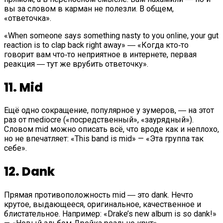
вы за словом в карман не полезли. В общем,
«ответочка».
«When someone says something nasty to you online, your gut
reaction is to clap back right away» ― «Когда кто‑то
говорит вам что‑то неприятное в интернете, первая
реакция ― тут же врубить ответочку».
11. Mid
Ещё одно сокращение, популярное у зумеров, ― на этот
раз от mediocre («посредственный», «заурядный»).
Словом mid можно описать всё, что вроде как и неплохо,
но не впечатляет: «This band is mid» — «Эта группа так
себе».
12. Dank
Прямая противоположность mid ― это dank. Нечто
крутое, выдающееся, оригинальное, качественное и
блистательное. Например: «Drake’s new album is so dank!»