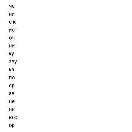
че
ни
е к
ист
оч
ни
ку
зву
ка
по
ср
ав
не
ни
ю с
ор