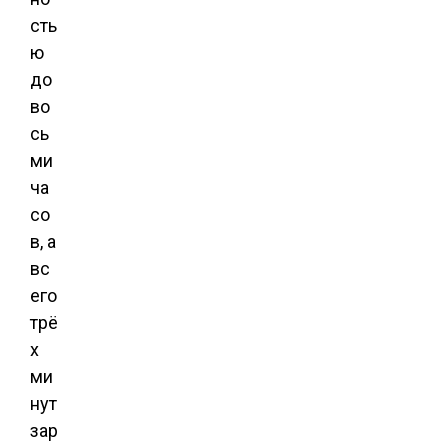
сть
ю
до
во
сь
ми
ча
со
в, а
вс
его
трё
х
ми
нут
зар