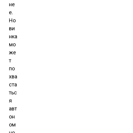
не
е.
Но
ви
нка
мо
же
т
по
хва
ста
тьс
я
авт
он
ом
но