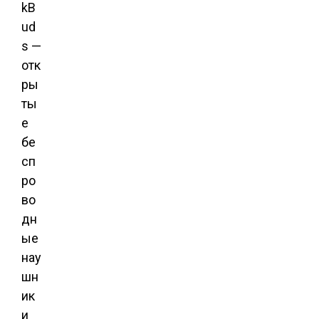
kB
ud
s —
отк
ры
ты
е
бе
сп
ро
во
дн
ые
нау
шн
ик
и