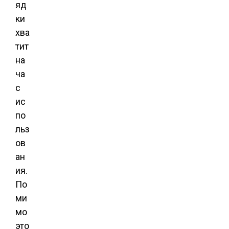
яд
ки
хва
тит
на
ча
с
ис
по
льз
ов
ан
ия.
По
ми
мо
это