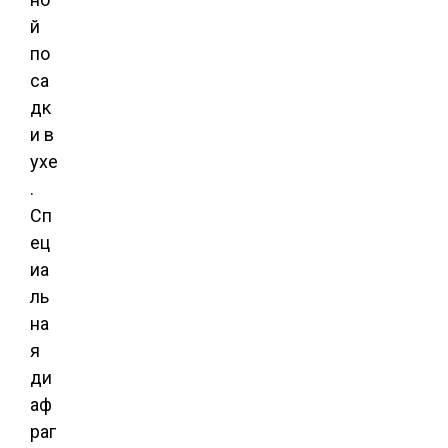
й
по
са
дк
и в
ухе
.
Сп
ец
иа
ль
на
я
ди
аф
раг