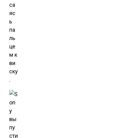
са
яс
ь
па
ль
це
м к
ви
ску
.