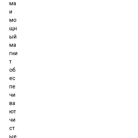
ма
и
мо
щн
ый
ма
гни
т
об
ес
пе
чи
ва
ют
чи
ст
ые