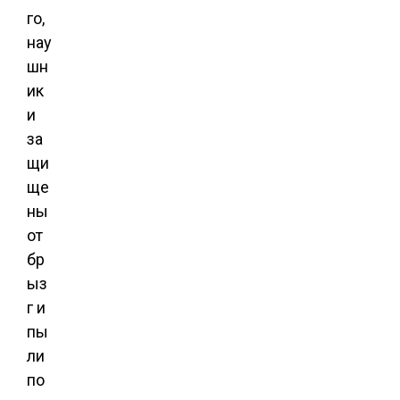
го,
нау
шн
ик
и
за
щи
ще
ны
от
бр
ыз
г и
пы
ли
по