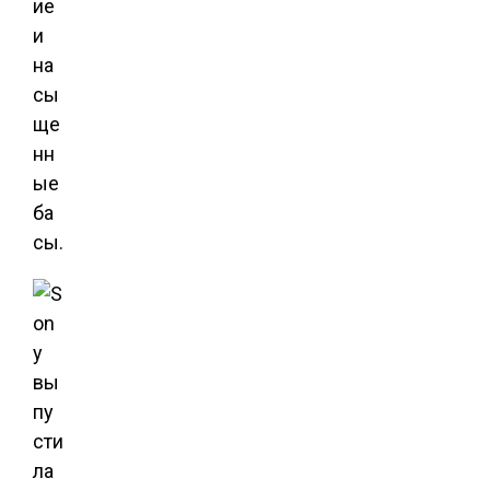
ие
и
на
сы
ще
нн
ые
ба
сы.