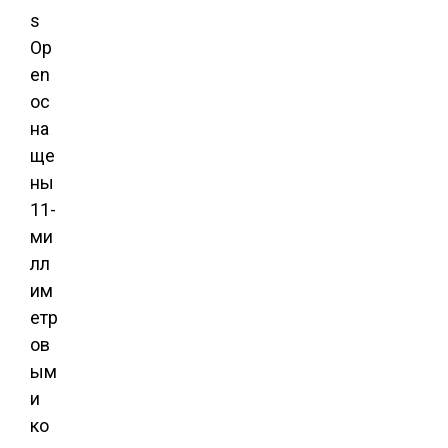
s
Op
en
ос
на
ще
ны
11-
ми
лл
им
етр
ов
ым
и
ко