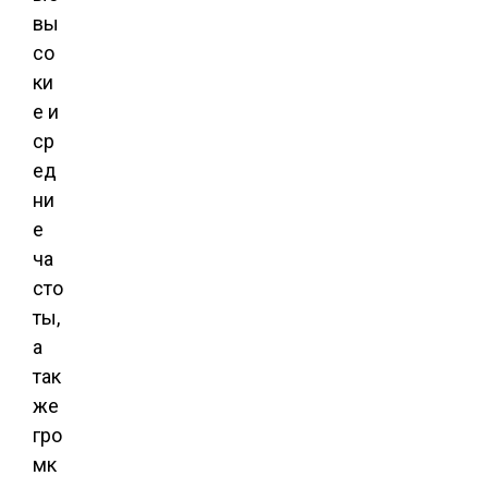
вы
со
ки
е и
ср
ед
ни
е
ча
сто
ты,
а
так
же
гро
мк