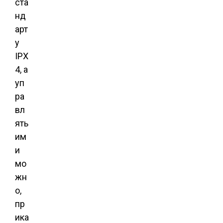
ста
нд
арт
у
IPX
4, а
уп
ра
вл
ять
им
и
мо
жн
о,
пр
ика