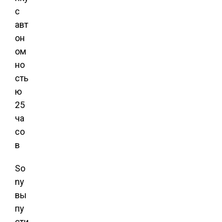
So
ny
вы
пу
сти