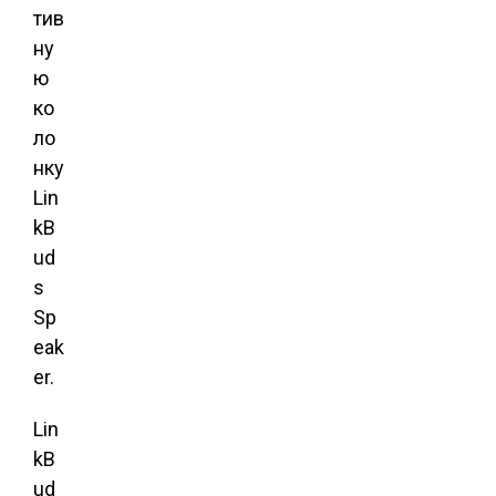
тив
ну
ю
ко
ло
нку
Lin
kB
ud
s
Sp
eak
er.
Lin
kB
ud