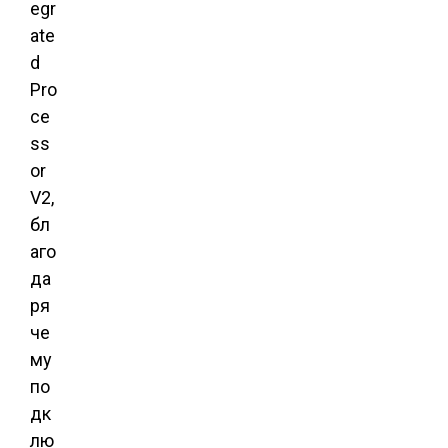
egr
ate
d
Pro
ce
ss
or
V2,
бл
аго
да
ря
че
му
по
дк
лю