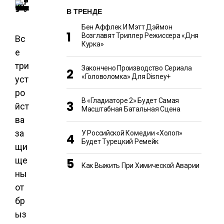
В ТРЕНДЕ
Бен Аффлек И Мэтт Дэймон
Возглавят Триллер Режиссера «Дня
Вс
Курка»
е
три
Закончено Производство Сериала
«Головоломка» Для Disney+
уст
ро
В «Гладиаторе 2» Будет Самая
йст
Масштабная Батальная Сцена
ва
за
У Российской Комедии «Холоп»
Будет Турецкий Ремейк
щи
ще
Как Выжить При Химической Аварии
ны
от
бр
ыз