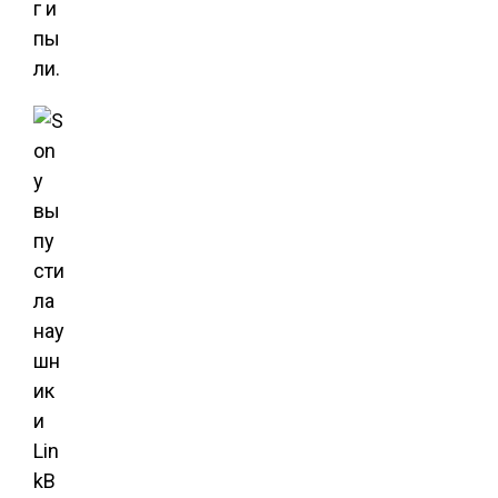
г и
пы
ли.