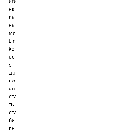
иги
на
ль
ны
ми
Lin
kB
ud
s
до
лж
но
ста
ть
ста
би
ль