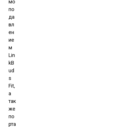
мо
по
да
вл
ен
ие
м
Lin
kB
ud
s
Fit,
а
так
же
по
рта