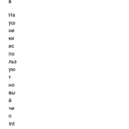
На
уш
ни
ки
ис
по
льз
ую
т
но
вы
й
чи
п
Int