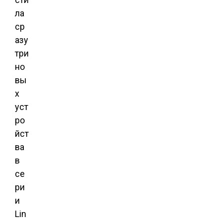
ла
ср
азу
три
но
вы
х
уст
ро
йст
ва
в
се
ри
и
Lin