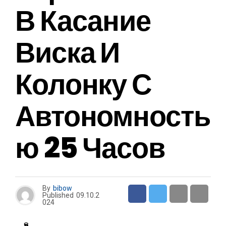
В Касание
Виска И
Колонку С
Автономность
Ю 25 Часов
By
bibow
Published
09.10.2
024