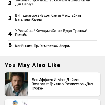
Закончено Производство Сериала «Головоломка»
Для Disney+
В «Гладиаторе 2» Будет Самая Масштабная
Батальная Сцена
У Российской Комедии «Холоп» Будет Турецкий
Ремейк
Как Выжить При Химической Аварии
You May Also Like
Бен Аффлек И Мэтт Дэймон
Возглавят Триллер Режиссера «Дня
Курка»