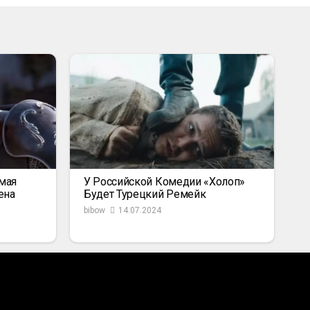
амая
У Российской Комедии «Холоп»
ена
Будет Турецкий Ремейк
bibow
14.07.2024