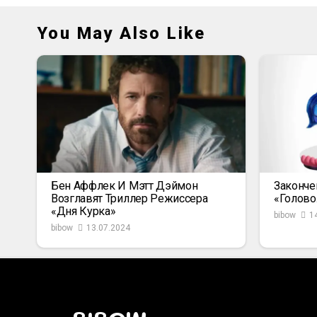
You May Also Like
Бен Аффлек И Мэтт Дэймон
Законче
Возглавят Триллер Режиссера
«Голово
«Дня Курка»
bibow
1
bibow
13.07.2024