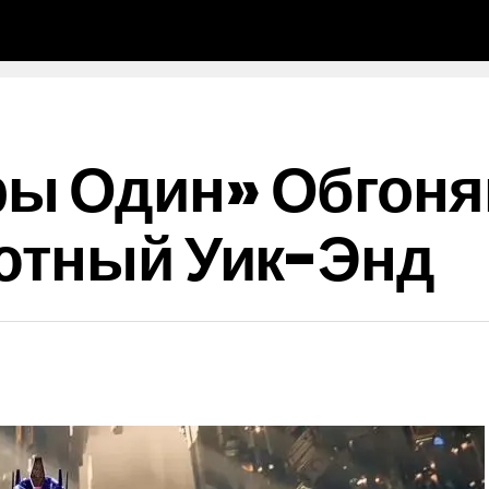
ы Один» Обгоня
бютный Уик-Энд