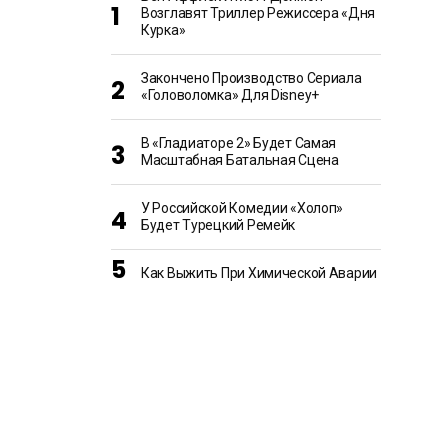
Возглавят Триллер Режиссера «Дня
Курка»
Закончено Производство Сериала
«Головоломка» Для Disney+
В «Гладиаторе 2» Будет Самая
Масштабная Батальная Сцена
У Российской Комедии «Холоп»
Будет Турецкий Ремейк
Как Выжить При Химической Аварии