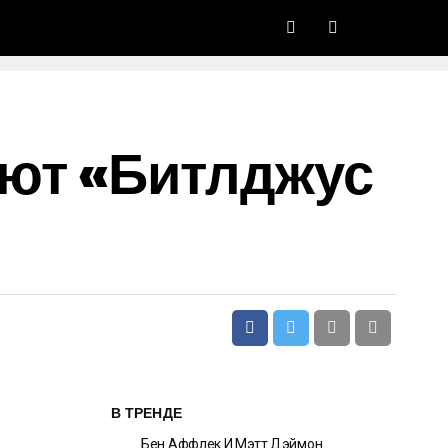
ют «Битлджус
В ТРЕНДЕ
Бен Аффлек И Мэтт Дэймон