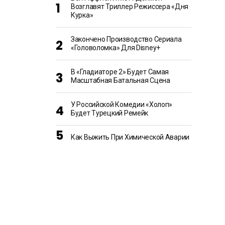
Возглавят Триллер Режиссера «Дня
Курка»
Закончено Производство Сериала
«Головоломка» Для Disney+
В «Гладиаторе 2» Будет Самая
Масштабная Батальная Сцена
У Российской Комедии «Холоп»
Будет Турецкий Ремейк
Как Выжить При Химической Аварии