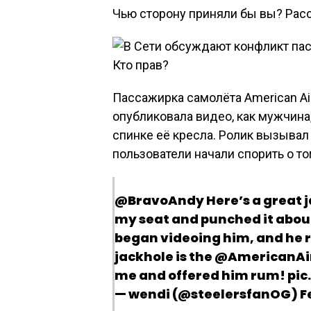
Чью сторону приняли бы вы? Рас
Пассажирка самолёта American Air
опубликовала видео, как мужчина,
спинке её кресла. Ролик вызывал 
пользователи начали спорить о том
@BravoAndy Here’s a great ja
my seat and punched it about
began videoing him, and he r
jackhole is the @AmericanAi
me and offered him rum! pi
— wendi (@steelersfanOG) Fe