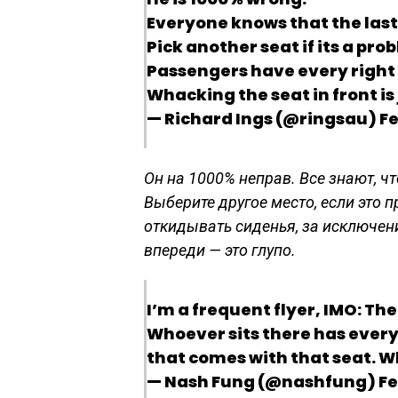
Everyone knows that the last 
Pick another seat if its a pro
Passengers have every right 
Whacking the seat in front is 
— Richard Ings (@ringsau) Fe
Он на 1000% неправ. Все знают, ч
Выберите другое место, если это
откидывать сиденья, за исключен
впереди — это глупо.
I’m a frequent flyer, IMO: The
Whoever sits there has every
that comes with that seat. Wh
— Nash Fung (@nashfung) Feb