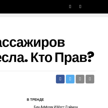
ассажиров
сла. Кто Прав?
В ТРЕНДЕ
Бен Аффлек И Мэтт Дэймон