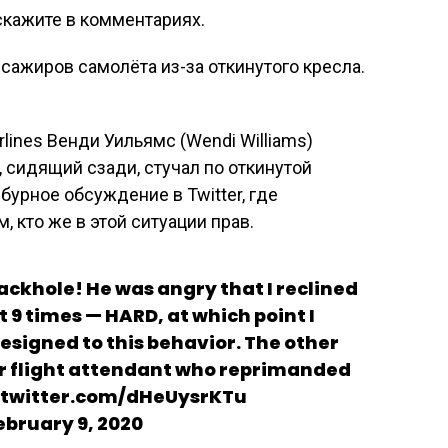
скажите в комментариях.
lines Венди Уильямс (Wendi Williams)
 сидящий сзади, стучал по откинутой
бурное обсуждение в Twitter, где
, кто же в этой ситуации прав.
ckhole! He was angry that I reclined
 9 times — HARD, at which point I
esigned to this behavior. The other
r flight attendant who reprimanded
c.twitter.com/dHeUysrKTu
bruary 9, 2020