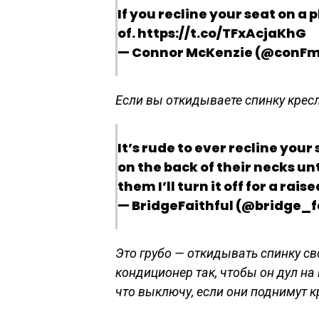
If you recline your seat on a
of. https://t.co/TFxAcjaKhG
— Connor McKenzie (@conFmc
Если вы откидываете спинку кресла
It’s rude to ever recline your
on the back of their necks unti
them I’ll turn it off for a rai
— BridgeFaithful (@bridge_fa
Это грубо — откидывать спинку с
кондиционер так, чтобы он дул на 
что выключу, если они поднимут к