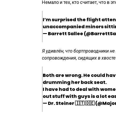
Немало и тех, кто считает, что в э
I’m surprised the flight atte
unaccompanied minors sitting
— Barrett Sallee (@BarrettSa
Я удивлён, что бортпроводники н
сопровождения, сидящих в хвосте
Both are wrong. He could have
drumming her back seat.
I have had to deal with women
out stuff with guys is a lot eas
— Dr. Steiner 🇮🇹 🇩🇪 (@Maj