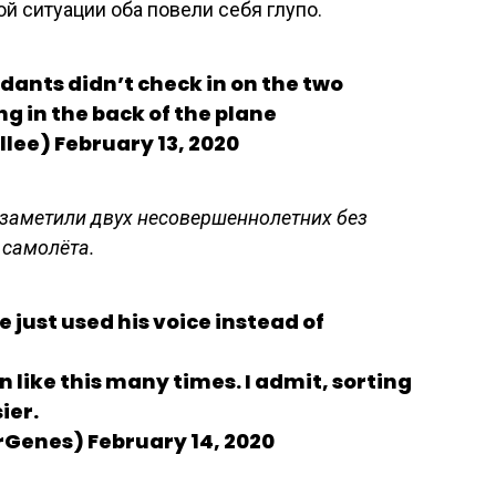
той ситуации оба повели себя глупо.
ndants didn’t check in on the two
 in the back of the plane
llee) February 13, 2020
е заметили двух несовершеннолетних без
 самолёта.
 just used his voice instead of
 like this many times. I admit, sorting
ier.
orGenes) February 14, 2020