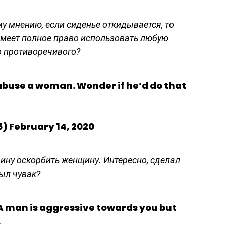
му мнению, если сиденье откидывается, то
, имеет полное право использовать любую
о противоречивого?
abuse a woman. Wonder if he’d do that
 February 14, 2020
ину оскорбить женщину. Интересно, сделал
был чувак?
 man is aggressive towards you but
.