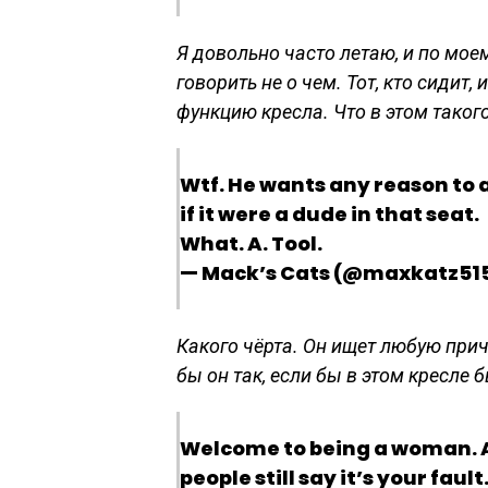
Я довольно часто летаю, и по мое
говорить не о чем. Тот, кто сидит
функцию кресла. Что в этом таког
Wtf. He wants any reason to 
if it were a dude in that seat.
What. A. Tool.
— Mack’s Cats (@maxkatz515)
Какого чёрта. Он ищет любую прич
бы он так, если бы в этом кресле 
Welcome to being a woman. A
people still say it’s your fault