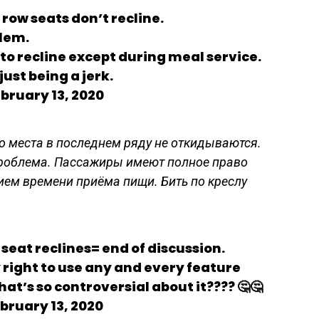
row seats don’t recline.
blem.
to recline except during meal service.
just being a jerk.
bruary 13, 2020
то места в последнем ряду не откидываются.
 проблема. Пассажиры имеют полное право
ием времени приёма пищи. Бить по креслу
 seat reclines= end of discussion.
 right to use any and every feature
at’s so controversial about it???? 🤔🤔
ruary 13, 2020