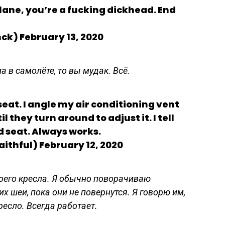
 plane, you’re a fucking dickhead. End
k) February 13, 2020
 в самолёте, то вы мудак. Всё.
 seat. I angle my air conditioning vent
l they turn around to adjust it. I tell
sed seat. Always works.
ithful) February 12, 2020
воего кресла. Я обычно поворачиваю
их шеи, пока они не повернутся. Я говорю им,
ресло. Всегда работает.