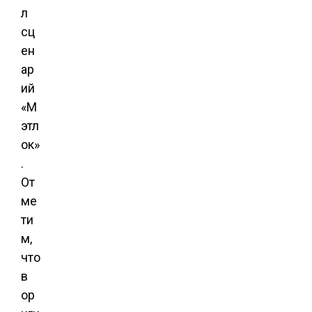
л
сц
ен
ар
ий
«М
этл
ок»
.
От
ме
ти
м,
что
в
ор