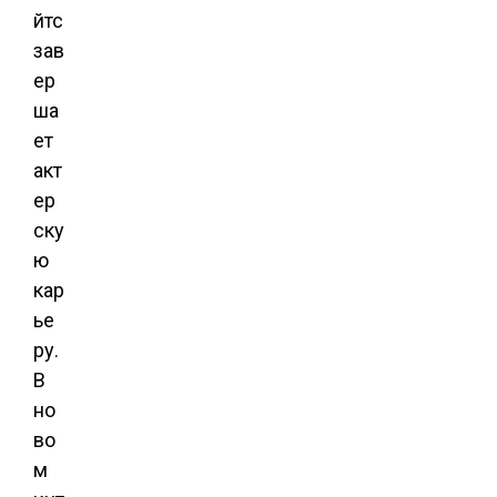
йтс
зав
ер
ша
ет
акт
ер
ску
ю
кар
ье
ру.
В
но
во
м