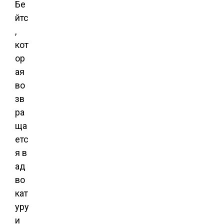
Бе
йтс
,
кот
ор
ая
во
зв
ра
ща
етс
я в
ад
во
кат
уру
и