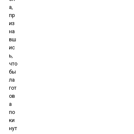
а,
пр
из
на
вш
ис
ь,
что
бы
ла
гот
ов
а
по
ки
нут