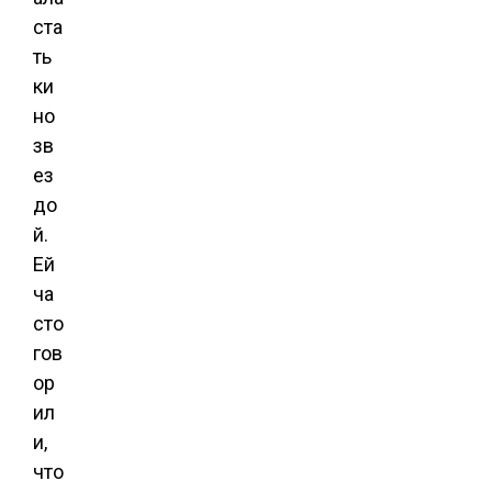
ста
ть
ки
но
зв
ез
до
й.
Ей
ча
сто
гов
ор
ил
и,
что