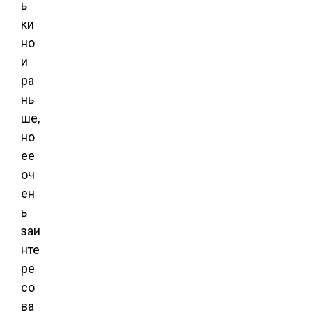
ь
ки
но
и
ра
нь
ше,
но
ее
оч
ен
ь
заи
нте
ре
со
ва