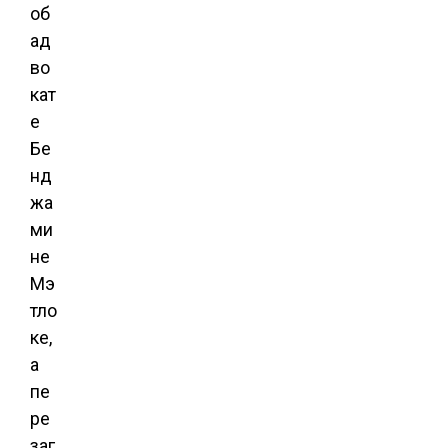
об
ад
во
кат
е
Бе
нд
жа
ми
не
Мэ
тло
ке,
а
пе
ре
заг