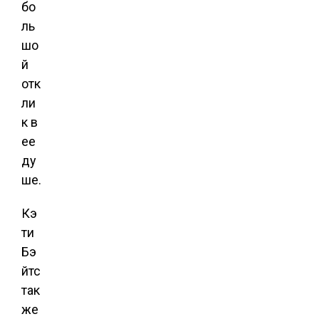
бо
ль
шо
й
отк
ли
к в
ее
ду
ше.
Кэ
ти
Бэ
йтс
так
же