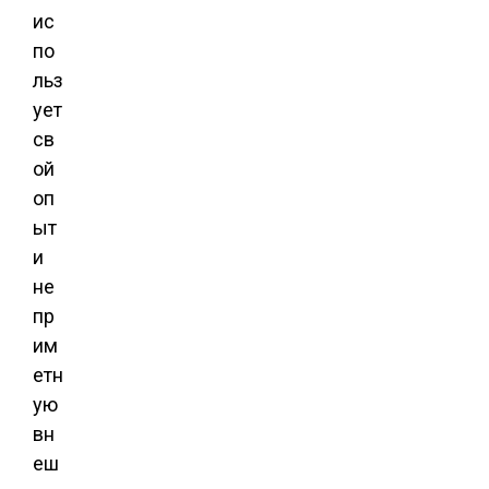
ис
по
льз
ует
св
ой
оп
ыт
и
не
пр
им
етн
ую
вн
еш