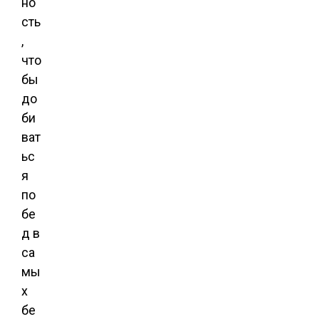
но
сть
,
что
бы
до
би
ват
ьс
я
по
бе
д в
са
мы
х
бе