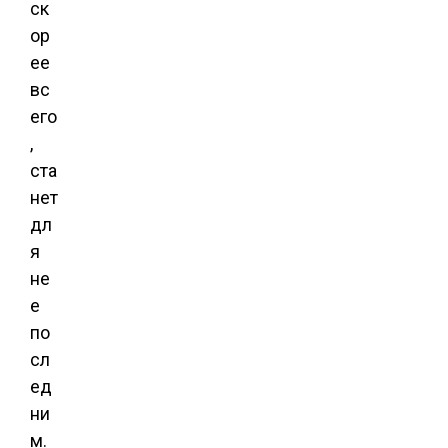
ск
ор
ее
вс
его
,
ста
нет
дл
я
не
е
по
сл
ед
ни
м.