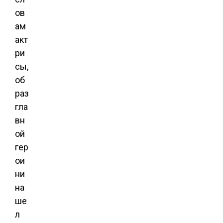
ов
ам
акт
ри
сы,
об
раз
гла
вн
ой
гер
ои
ни
на
ше
л