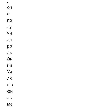
,
он
а
по
лу
чи
ла
ро
ль
Эн
ни
Уи
лк
с в
фи
ль
ме