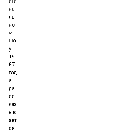
иги
на
ль
но
м
шо
у
19
87
год
а
ра
сс
каз
ыв
ает
ся