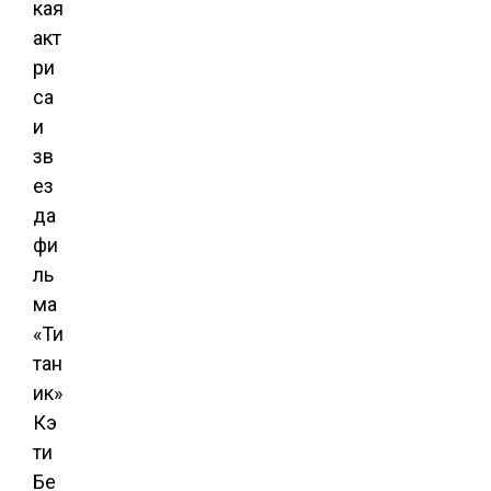
кая
акт
ри
са
и
зв
ез
да
фи
ль
ма
«Ти
тан
ик»
Кэ
ти
Бе