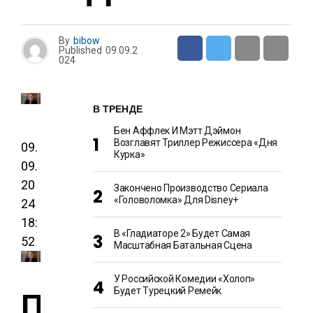
By
bibow
Published
09.09.2
024
В ТРЕНДЕ
Бен Аффлек И Мэтт Дэймон
Возглавят Триллер Режиссера «Дня
09.
Курка»
09.
20
Закончено Производство Сериала
«Головоломка» Для Disney+
24
18:
В «Гладиаторе 2» Будет Самая
52
Масштабная Батальная Сцена
У Российской Комедии «Холоп»
П
Будет Турецкий Ремейк