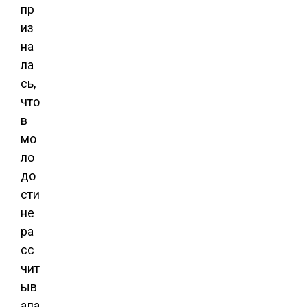
пр
из
на
ла
сь,
что
в
мо
ло
до
сти
не
ра
сс
чит
ыв
ала