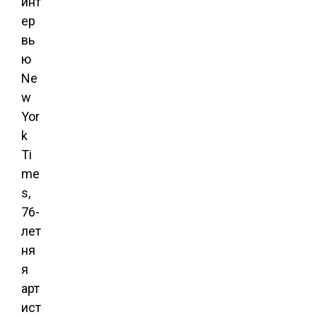
инт
ер
вь
ю
Ne
w
Yor
k
Ti
me
s,
76-
лет
ня
я
арт
ист