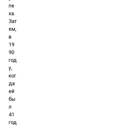
пе
ха.
Зат
ем,
в
19
90
год
у,
ког
да
ей
бы
л
41
год