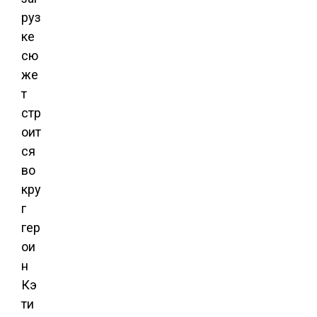
руз
ке
сю
же
т
стр
оит
ся
во
кру
г
гер
ои
н
Кэ
ти