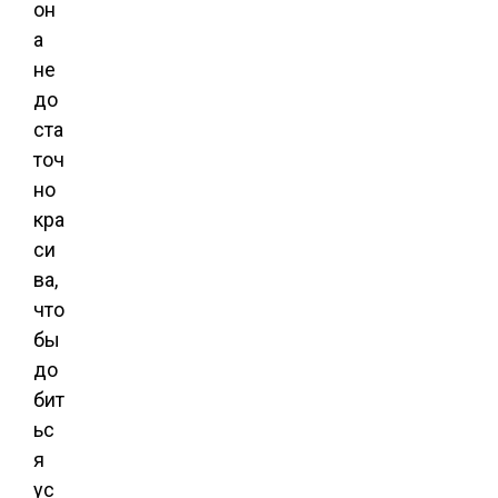
он
а
не
до
ста
точ
но
кра
си
ва,
что
бы
до
бит
ьс
я
ус