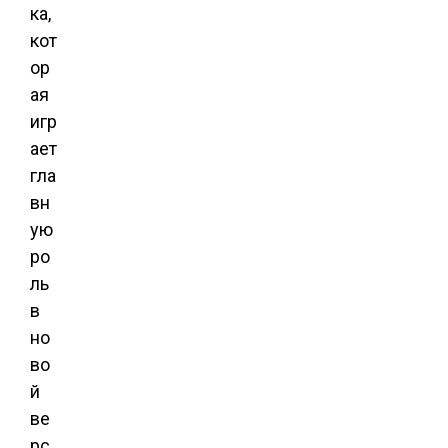
ка,
кот
ор
ая
игр
ает
гла
вн
ую
ро
ль
в
но
во
й
ве
рс