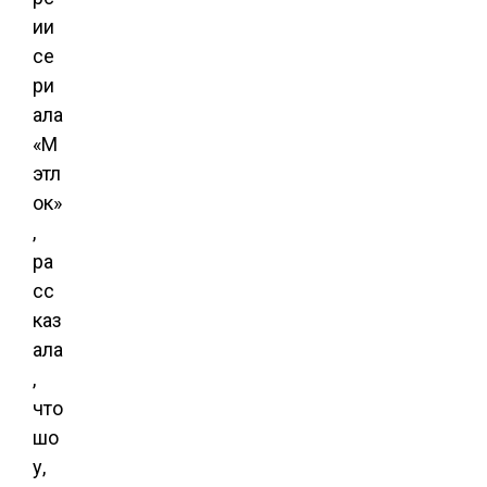
ии
се
ри
ала
«М
этл
ок»
,
ра
сс
каз
ала
,
что
шо
у,