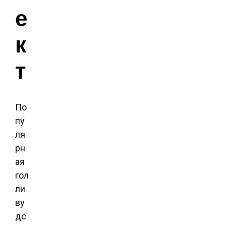
е
к
т
По
пу
ля
рн
ая
гол
ли
ву
дс