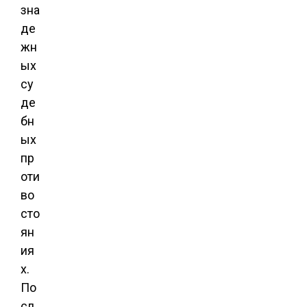
зна
де
жн
ых
су
де
бн
ых
пр
оти
во
сто
ян
ия
х.
По
сл