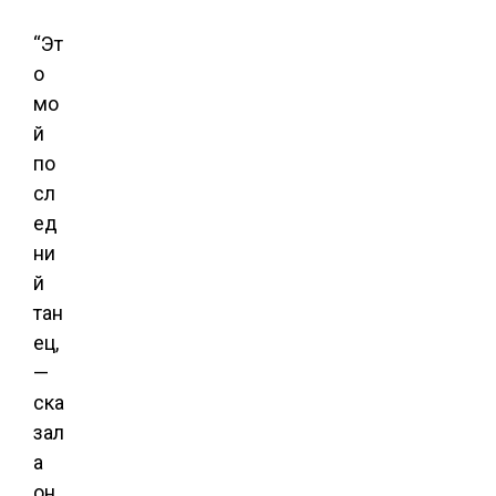
“Эт
о
мо
й
по
сл
ед
ни
й
тан
ец,
—
ска
зал
а
он